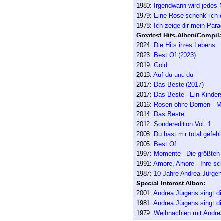
1980:
Irgendwann wird jedes
1979:
Eine Rose schenk' ich di
1978:
Ich zeige dir mein Para
Greatest Hits-Alben/Compila
2024:
Die Hits ihres Lebens
2023:
Best Of (2023)
2019:
Gold
2018:
Auf du und du
2017:
Das Beste (2017)
2017:
Das Beste - Ein Kinders
2016:
Rosen ohne Dornen - Me
2014:
Das Beste
2012:
Sonderedition Vol. 1
2008:
Du hast mir total gefehl
2005:
Best Of
1997:
Momente - Die größten 
1991:
Amore, Amore - Ihre s
1987:
10 Jahre Andrea Jürgen
Special Interest-Alben:
2001:
Andrea Jürgens singt d
1981:
Andrea Jürgens singt d
1979:
Weihnachten mit Andre