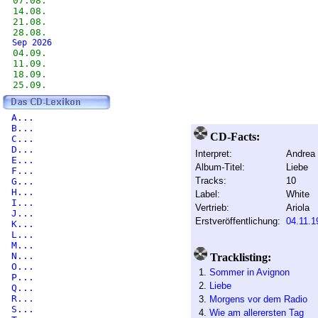
07.08.
14.08.
21.08.
28.08.
Sep 2026
04.09.
11.09.
18.09.
25.09.
A...
B...
CD-Facts:
C...
D...
Interpret:
Andrea
E...
Album-Titel:
Liebe
F...
Tracks:
10
G...
H...
Label:
White
I...
Vertrieb:
Ariola
J...
Erstveröffentlichung:
04.11.1
K...
L...
M...
N...
Tracklisting:
O...
1.
Sommer in Avignon
P...
2.
Liebe
Q...
R...
3.
Morgens vor dem Radio
S...
4.
Wie am allerersten Tag