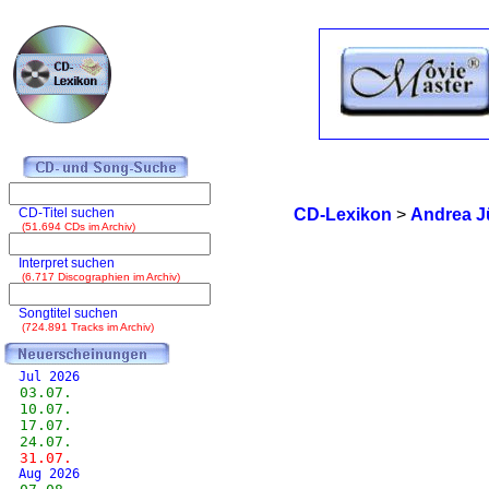
CD-Titel suchen
CD-Lexikon
>
Andrea J
(51.694 CDs im Archiv)
Interpret suchen
(6.717 Discographien im Archiv)
Songtitel suchen
(724.891 Tracks im Archiv)
Jul 2026
03.07.
10.07.
17.07.
24.07.
31.07.
Aug 2026