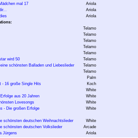
 Mädchen mal 17
Ariola
r...
Ariola
dies
Ariola
tions:
Telamo
Telamo
Telamo
Telamo
Telamo
tar wird 50
Telamo
ine schönsten Balladen und Liebeslieder
Telamo
Telamo
Palm
t - 16 große Single Hits
Koch
White
Erfolge aus 20 Jahren
White
chönsten Lovesongs
White
s - Die großen Erfolge
White
ie schönsten deutschen Weihnachtslieder
White
ie schönsten deutschen Volkslieder
Arcade
a Jürgens
Ariola