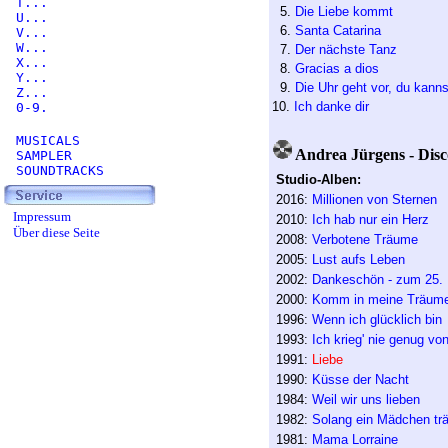
T...
5.
Die Liebe kommt
U...
6.
Santa Catarina
V...
W...
7.
Der nächste Tanz
X...
8.
Gracias a dios
Y...
9.
Die Uhr geht vor, du kanns
Z...
10.
Ich danke dir
0-9.
MUSICALS
Andrea Jürgens - Disc
SAMPLER
SOUNDTRACKS
Studio-Alben:
2016:
Millionen von Sternen
Impressum
2010:
Ich hab nur ein Herz
Über diese Seite
2008:
Verbotene Träume
2005:
Lust aufs Leben
2002:
Dankeschön - zum 25. 
2000:
Komm in meine Träum
1996:
Wenn ich glücklich bin
1993:
Ich krieg' nie genug von
1991:
Liebe
1990:
Küsse der Nacht
1984:
Weil wir uns lieben
1982:
Solang ein Mädchen tr
1981:
Mama Lorraine