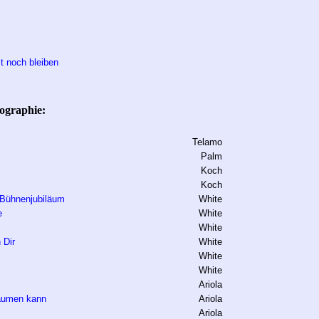
t noch bleiben
ographie:
Telamo
Palm
Koch
Koch
Bühnenjubiläum
White
e
White
White
 Dir
White
White
White
Ariola
äumen kann
Ariola
Ariola