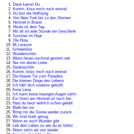
1.
Dann kamst Du
2.
Komm, küss mich noch einmal
3.
Du bist die Hoffnung
4.
Von New York bis zu den Sternen
5.
Himmel in Brand
6.
Heute ist dein Tag
7.
Mit dir ist jede Stunde ein Geschenk
8.
Sommer im Haar
9.
Ole Hola
10.
Mi corazon
11.
Schwerelos
12.
Wunderschön
13.
Wenn heute nochmal gestern wär
14.
Nur mit deiner Liebe
15.
Dankeschön
16.
Komm, küss mich noch einmal
17.
Die kloane Tür zum Paradies
18.
Die kleinen Dinge des Lebens
19.
Ich hätt' dich sowieso geküßt
20.
Anna Lena
21.
Ich kann keine traurigen Augen seh'n
22.
Ein Stern am Himmel ist noch frei
23.
Hast du heut' wirklich schon gelebt
24.
Bleib bei mir
25.
Bring mir die Sonne wieder zurück
26.
Wir sind stark genug
27.
Wenn es noch Wunder gibt
28.
Leb dein Leben so wie du es fühlst
29.
Wann seh'n wir uns wieder