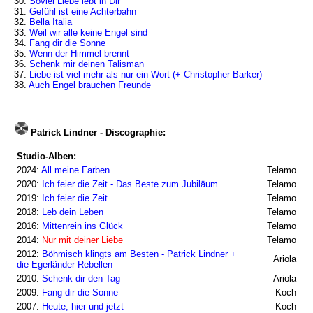
30.
Soviel Liebe lebt in Dir
31.
Gefühl ist eine Achterbahn
32.
Bella Italia
33.
Weil wir alle keine Engel sind
34.
Fang dir die Sonne
35.
Wenn der Himmel brennt
36.
Schenk mir deinen Talisman
37.
Liebe ist viel mehr als nur ein Wort (+ Christopher Barker)
38.
Auch Engel brauchen Freunde
Patrick Lindner - Discographie:
Studio-Alben:
2024:
All meine Farben
Telamo
2020:
Ich feier die Zeit - Das Beste zum Jubiläum
Telamo
2019:
Ich feier die Zeit
Telamo
2018:
Leb dein Leben
Telamo
2016:
Mittenrein ins Glück
Telamo
2014:
Nur mit deiner Liebe
Telamo
2012:
Böhmisch klingts am Besten - Patrick Lindner +
Ariola
die Egerländer Rebellen
2010:
Schenk dir den Tag
Ariola
2009:
Fang dir die Sonne
Koch
2007:
Heute, hier und jetzt
Koch