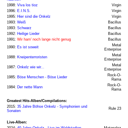
1998:
Viva los tioz
Virgin
1996:
E.I.N.S.
Virgin
1995:
Hier sind die Onkelz
Virgin
1993:
Weiß
Bacillus
1993:
Schwarz
Bacillus
1992:
Heilige Lieder
Bacillus
1991:
Wir ham' noch lange nicht genug
Bacillus
Metal
1990:
Es ist soweit
Enterprise
Metal
1988:
Kneipenterroristen
Enterprise
Metal
1987:
Onkelz wie wir...
Enterprise
Rock-O-
1985:
Böse Menschen - Böse Lieder
Rama
Rock-O-
1984:
Der nette Mann
Rama
Greatest Hits-Alben/Compilations:
2015:
35 Jahre Böhse Onkelz - Symphonien und
Rule 23
Sonaten
Live-Alben:
2024:
40 Jahre Onkelz - Live im Waldstadion
Matapaloz