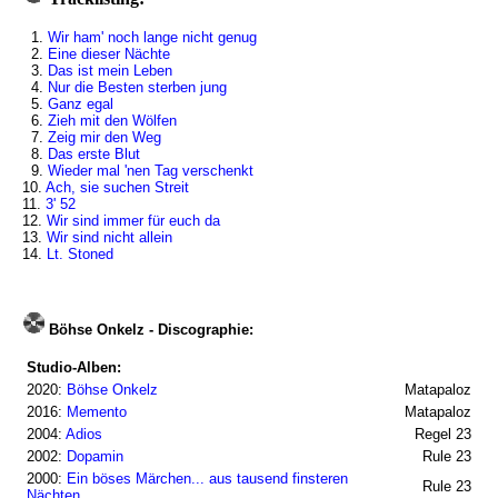
1.
Wir ham' noch lange nicht genug
2.
Eine dieser Nächte
3.
Das ist mein Leben
4.
Nur die Besten sterben jung
5.
Ganz egal
6.
Zieh mit den Wölfen
7.
Zeig mir den Weg
8.
Das erste Blut
9.
Wieder mal 'nen Tag verschenkt
10.
Ach, sie suchen Streit
11.
3' 52
12.
Wir sind immer für euch da
13.
Wir sind nicht allein
14.
Lt. Stoned
Böhse Onkelz - Discographie:
Studio-Alben:
2020:
Böhse Onkelz
Matapaloz
2016:
Memento
Matapaloz
2004:
Adios
Regel 23
2002:
Dopamin
Rule 23
2000:
Ein böses Märchen... aus tausend finsteren
Rule 23
Nächten