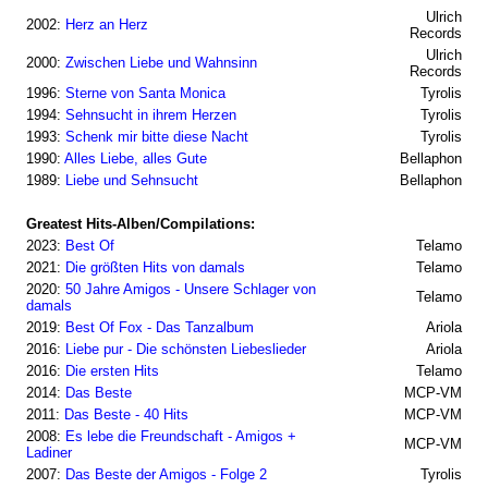
Ulrich
2002:
Herz an Herz
Records
Ulrich
2000:
Zwischen Liebe und Wahnsinn
Records
1996:
Sterne von Santa Monica
Tyrolis
1994:
Sehnsucht in ihrem Herzen
Tyrolis
1993:
Schenk mir bitte diese Nacht
Tyrolis
1990:
Alles Liebe, alles Gute
Bellaphon
1989:
Liebe und Sehnsucht
Bellaphon
Greatest Hits-Alben/Compilations:
2023:
Best Of
Telamo
2021:
Die größten Hits von damals
Telamo
2020:
50 Jahre Amigos - Unsere Schlager von
Telamo
damals
2019:
Best Of Fox - Das Tanzalbum
Ariola
2016:
Liebe pur - Die schönsten Liebeslieder
Ariola
2016:
Die ersten Hits
Telamo
2014:
Das Beste
MCP-VM
2011:
Das Beste - 40 Hits
MCP-VM
2008:
Es lebe die Freundschaft - Amigos +
MCP-VM
Ladiner
2007:
Das Beste der Amigos - Folge 2
Tyrolis