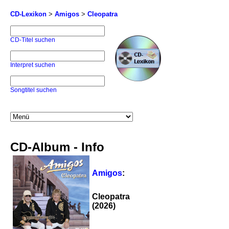
CD-Lexikon
>
Amigos
>
Cleopatra
CD-Titel suchen
Interpret suchen
Songtitel suchen
CD-Album - Info
Amigos
:
Cleopatra
(2026)