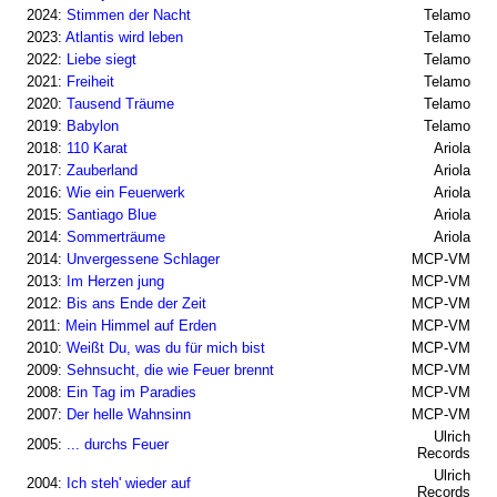
2024:
Stimmen der Nacht
Telamo
2023:
Atlantis wird leben
Telamo
2022:
Liebe siegt
Telamo
2021:
Freiheit
Telamo
2020:
Tausend Träume
Telamo
2019:
Babylon
Telamo
2018:
110 Karat
Ariola
2017:
Zauberland
Ariola
2016:
Wie ein Feuerwerk
Ariola
2015:
Santiago Blue
Ariola
2014:
Sommerträume
Ariola
2014:
Unvergessene Schlager
MCP-VM
2013:
Im Herzen jung
MCP-VM
2012:
Bis ans Ende der Zeit
MCP-VM
2011:
Mein Himmel auf Erden
MCP-VM
2010:
Weißt Du, was du für mich bist
MCP-VM
2009:
Sehnsucht, die wie Feuer brennt
MCP-VM
2008:
Ein Tag im Paradies
MCP-VM
2007:
Der helle Wahnsinn
MCP-VM
Ulrich
2005:
... durchs Feuer
Records
Ulrich
2004:
Ich steh' wieder auf
Records