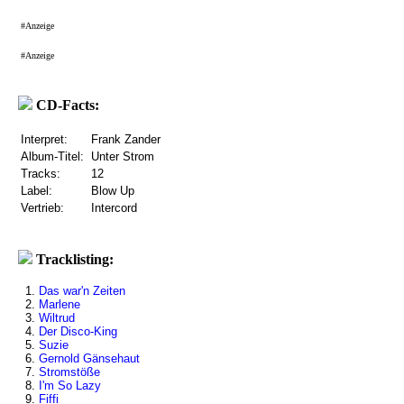
#Anzeige
#Anzeige
CD-Facts:
Interpret:
Frank Zander
Album-Titel:
Unter Strom
Tracks:
12
Label:
Blow Up
Vertrieb:
Intercord
Tracklisting:
1.
Das war'n Zeiten
2.
Marlene
3.
Wiltrud
4.
Der Disco-King
5.
Suzie
6.
Gernold Gänsehaut
7.
Stromstöße
8.
I'm So Lazy
9.
Fiffi