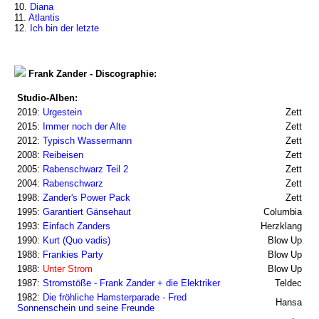
10.
Diana
11.
Atlantis
12.
Ich bin der letzte
Frank Zander - Discographie:
Studio-Alben:
2019:
Urgestein
Zett
2015:
Immer noch der Alte
Zett
2012:
Typisch Wassermann
Zett
2008:
Reibeisen
Zett
2005:
Rabenschwarz Teil 2
Zett
2004:
Rabenschwarz
Zett
1998:
Zander's Power Pack
Zett
1995:
Garantiert Gänsehaut
Columbia
1993:
Einfach Zanders
Herzklang
1990:
Kurt (Quo vadis)
Blow Up
1988:
Frankies Party
Blow Up
1988:
Unter Strom
Blow Up
1987:
Stromstöße - Frank Zander + die Elektriker
Teldec
1982:
Die fröhliche Hamsterparade - Fred
Hansa
Sonnenschein und seine Freunde