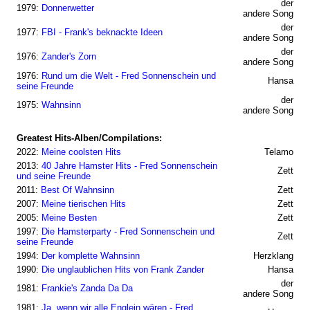
der
1979:
Donnerwetter
andere Song
der
1977:
FBI - Frank's beknackte Ideen
andere Song
der
1976:
Zander's Zorn
andere Song
1976:
Rund um die Welt - Fred Sonnenschein und
Hansa
seine Freunde
der
1975:
Wahnsinn
andere Song
Greatest Hits-Alben/Compilations:
2022:
Meine coolsten Hits
Telamo
2013:
40 Jahre Hamster Hits - Fred Sonnenschein
Zett
und seine Freunde
2011:
Best Of Wahnsinn
Zett
2007:
Meine tierischen Hits
Zett
2005:
Meine Besten
Zett
1997:
Die Hamsterparty - Fred Sonnenschein und
Zett
seine Freunde
1994:
Der komplette Wahnsinn
Herzklang
1990:
Die unglaublichen Hits von Frank Zander
Hansa
der
1981:
Frankie's Zanda Da Da
andere Song
1981:
Ja, wenn wir alle Englein wären - Fred