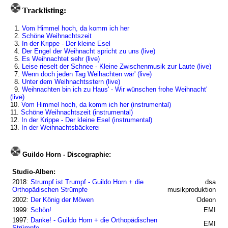
Tracklisting:
1.
Vom Himmel hoch, da komm ich her
2.
Schöne Weihnachtszeit
3.
In der Krippe - Der kleine Esel
4.
Der Engel der Weihnacht spricht zu uns (live)
5.
Es Weihnachtet sehr (live)
6.
Leise rieselt der Schnee - Kleine Zwischenmusik zur Laute (live)
7.
Wenn doch jeden Tag Weihachten wär' (live)
8.
Unter dem Weihnachtsstern (live)
9.
Weihnachten bin ich zu Haus' - Wir wünschen frohe Weihnacht'
(live)
10.
Vom Himmel hoch, da komm ich her (instrumental)
11.
Schöne Weihnachtszeit (instrumental)
12.
In der Krippe - Der kleine Esel (instrumental)
13.
In der Weihnachtsbäckerei
Guildo Horn - Discographie:
Studio-Alben:
2018:
Strumpf ist Trumpf - Guildo Horn + die
dsa
Orthopädischen Strümpfe
musikproduktion
2002:
Der König der Möwen
Odeon
1999:
Schön!
EMI
1997:
Danke! - Guildo Horn + die Orthopädischen
EMI
Strümpfe