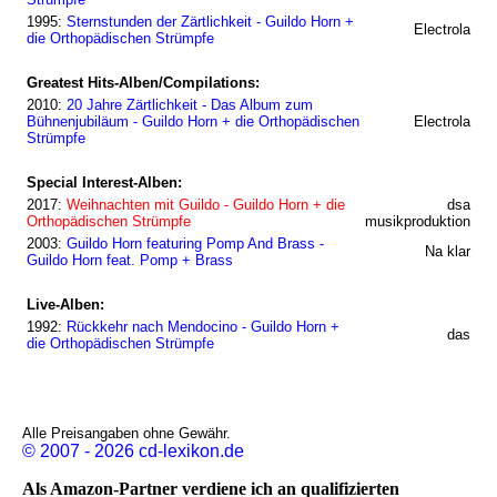
1995:
Sternstunden der Zärtlichkeit - Guildo Horn +
Electrola
die Orthopädischen Strümpfe
Greatest Hits-Alben/Compilations:
2010:
20 Jahre Zärtlichkeit - Das Album zum
Bühnenjubiläum - Guildo Horn + die Orthopädischen
Electrola
Strümpfe
Special Interest-Alben:
2017:
Weihnachten mit Guildo - Guildo Horn + die
dsa
Orthopädischen Strümpfe
musikproduktion
2003:
Guildo Horn featuring Pomp And Brass -
Na klar
Guildo Horn feat. Pomp + Brass
Live-Alben:
1992:
Rückkehr nach Mendocino - Guildo Horn +
das
die Orthopädischen Strümpfe
Alle Preisangaben ohne Gewähr.
© 2007 - 2026 cd-lexikon.de
Als Amazon-Partner verdiene ich an qualifizierten