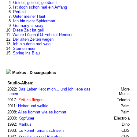
4.
Gelebt, geliebt, geträumt
5.
Ist doch schon mal ein Anfang
6.
Perfekt
7.
Unter meiner Haut
8.
Ich bin nicht Spiderman
9.
Germany is sexy
10.
Diese Zeit ist geil
11.
Wahre Lügen (DJ-Echolot Remix)
12.
Der alten Zeiten wegen
13.
Ich bin dann mal weg
14.
Sternenmeer
15.
Spring ins Blau
Markus - Discographie:
Studio-Alben:
2022:
Das Leben liebt mich... und ich liebe das
More
Leben
Music
2017:
Zeit zu fliegen
Telamo
2011:
Heiter und wolkig
Palm
2008:
Alles kommt wie es kommt
Palm
2000:
Kopfüber
Electrola
1992:
Markus
Dino
1983:
Es könnt romantisch sein
CBS
1982:
Kugelblitze und Raketen
CBS