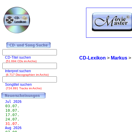
CD-Titel suchen
CD-Lexikon
>
Markus
(51.694 CDs im Archiv)
Interpret suchen
(6.717 Discographien im Archiv)
Songtitel suchen
(724.891 Tracks im Archiv)
Jul 2026
03.07.
10.07.
17.07.
24.07.
31.07.
Aug 2026