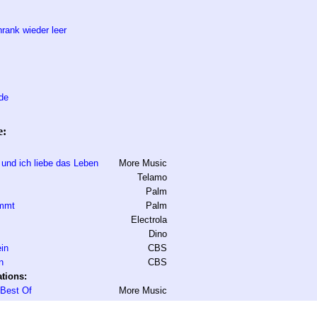
rank wieder leer
de
e:
 und ich liebe das Leben
More Music
Telamo
Palm
ommt
Palm
Electrola
Dino
in
CBS
n
CBS
tions:
 Best Of
More Music