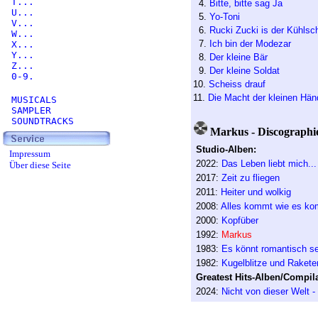
T...
4.
Bitte, bitte sag Ja
U...
5.
Yo-Toni
V...
6.
Rucki Zucki is der Kühlsch
W...
7.
Ich bin der Modezar
X...
Y...
8.
Der kleine Bär
Z...
9.
Der kleine Soldat
0-9.
10.
Scheiss drauf
11.
Die Macht der kleinen Hän
MUSICALS
SAMPLER
SOUNDTRACKS
Markus - Discographi
Studio-Alben:
Impressum
2022:
Das Leben liebt mich...
Über diese Seite
2017:
Zeit zu fliegen
2011:
Heiter und wolkig
2008:
Alles kommt wie es k
2000:
Kopfüber
1992:
Markus
1983:
Es könnt romantisch se
1982:
Kugelblitze und Rakete
Greatest Hits-Alben/Compila
2024:
Nicht von dieser Welt -