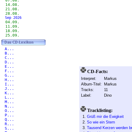
07.08.
14.08.
21.08.
28.08.
Sep 2026
04.09.
11.09.
18.09.
25.09.
A...
B...
C...
D...
E...
F...
CD-Facts:
G...
Interpret:
Markus
H...
I...
Album-Titel:
Markus
J...
Tracks:
11
K...
Label:
Dino
L...
M...
N...
Tracklisting:
O...
P...
1.
Grüß mir die Ewigkeit
Q...
2.
So wie ein Stern
R...
3.
Tausend Kerzen werden b
S...