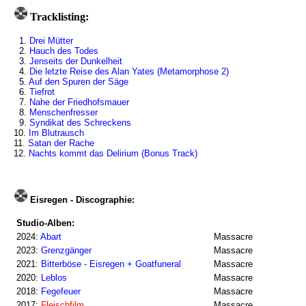
Tracklisting:
1.
Drei Mütter
2.
Hauch des Todes
3.
Jenseits der Dunkelheit
4.
Die letzte Reise des Alan Yates (Metamorphose 2)
5.
Auf den Spuren der Säge
6.
Tiefrot
7.
Nahe der Friedhofsmauer
8.
Menschenfresser
9.
Syndikat des Schreckens
10.
Im Blutrausch
11.
Satan der Rache
12.
Nachts kommt das Delirium (Bonus Track)
Eisregen - Discographie:
Studio-Alben:
2024:
Abart
Massacre
2023:
Grenzgänger
Massacre
2021:
Bitterböse - Eisregen + Goatfuneral
Massacre
2020:
Leblos
Massacre
2018:
Fegefeuer
Massacre
2017:
Fleischfilm
Massacre