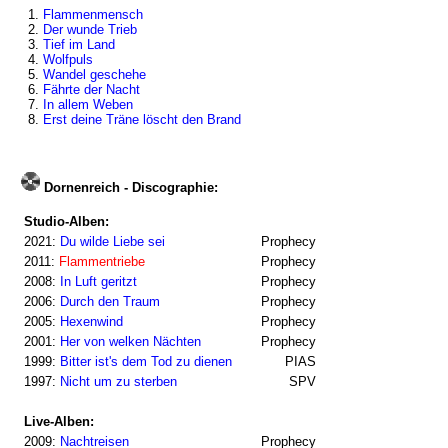
1.
Flammenmensch
2.
Der wunde Trieb
3.
Tief im Land
4.
Wolfpuls
5.
Wandel geschehe
6.
Fährte der Nacht
7.
In allem Weben
8.
Erst deine Träne löscht den Brand
Dornenreich - Discographie:
Studio-Alben:
2021:
Du wilde Liebe sei
Prophecy
2011:
Flammentriebe
Prophecy
2008:
In Luft geritzt
Prophecy
2006:
Durch den Traum
Prophecy
2005:
Hexenwind
Prophecy
2001:
Her von welken Nächten
Prophecy
1999:
Bitter ist's dem Tod zu dienen
PIAS
1997:
Nicht um zu sterben
SPV
Live-Alben:
2009:
Nachtreisen
Prophecy