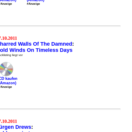
#Anzeige
#Anzeige
7.10.2011
harred Walls Of The Damned
:
old Winds On Timeless Days
cklisting liegt vor
CD kaufen
(Amazon)
#Anzeige
7.10.2011
ürgen Drews
: