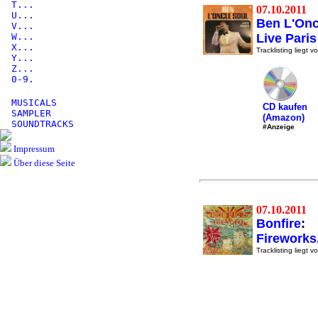
T...
07.10.2011
U...
Ben L'Onc
V...
W...
Live Paris
X...
Tracklisting liegt vo
Y...
Z...
0-9.
MUSICALS
CD kaufen
SAMPLER
(Amazon)
SOUNDTRACKS
#Anzeige
Impressum
Über diese Seite
07.10.2011
Bonfire
:
Fireworks..
Tracklisting liegt vo