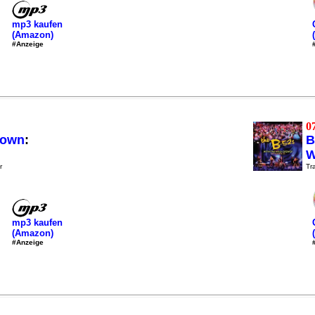
mp3 kaufen
(Amazon)
#Anzeige
0
rown
:
B
W
r
Tra
mp3 kaufen
(Amazon)
#Anzeige