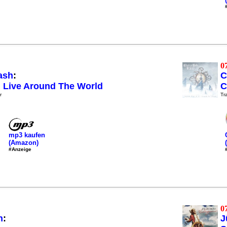
0
ash
:
C
: Live Around The World
C
r
Tra
mp3 kaufen
(Amazon)
#Anzeige
0
n
:
J