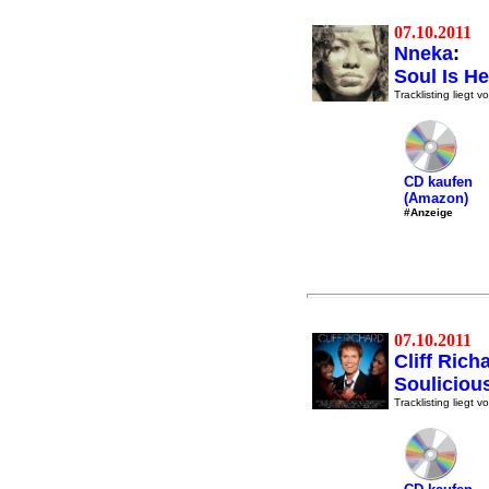
07.10.2011
Nneka
:
Soul Is H
Tracklisting liegt vo
CD kaufen
(Amazon)
#Anzeige
07.10.2011
Cliff Rich
Souliciou
Tracklisting liegt vo