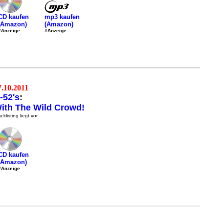
mp3 kaufen
CD kaufen
(Amazon)
(Amazon)
#Anzeige
#Anzeige
7.10.2011
-52's
:
ith The Wild Crowd!
cklisting liegt vor
CD kaufen
(Amazon)
#Anzeige