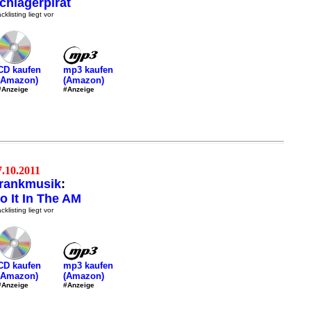
chlagerpirat
cklisting liegt vor
mp3 kaufen
CD kaufen
(Amazon)
(Amazon)
#Anzeige
#Anzeige
7.10.2011
rankmusik
:
o It In The AM
cklisting liegt vor
mp3 kaufen
CD kaufen
(Amazon)
(Amazon)
#Anzeige
#Anzeige