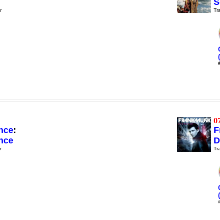
S
r
Tra
0
nce
:
F
nce
D
r
Tra