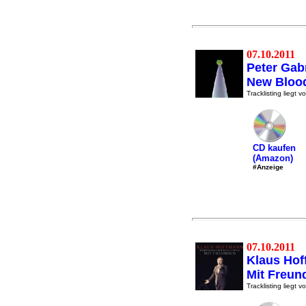
07.10.2011
Peter Gabr
New Bloo
Tracklisting liegt vo
CD kaufen
(Amazon)
#Anzeige
07.10.2011
Klaus Ho
Mit Freun
Tracklisting liegt vo