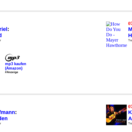
0
iel
:
M
d
H
r
Tra
mp3 kaufen
(Amazon)
#Anzeige
0
ffmann
:
K
den
A
r
Tra