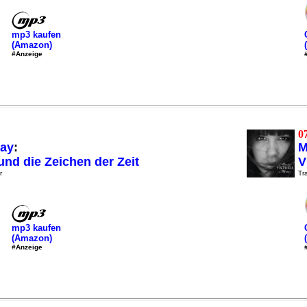
mp3 kaufen
(Amazon)
#Anzeige
0
fay
:
M
und die Zeichen der Zeit
V
r
Tra
mp3 kaufen
(Amazon)
#Anzeige