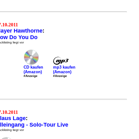
7.10.2011
ayer Hawthorne
:
ow Do You Do
cklisting liegt vor
mp3 kaufen
CD kaufen
(Amazon)
(Amazon)
#Anzeige
#Anzeige
7.10.2011
laus Lage
:
lleingang - Solo-Tour Live
cklisting liegt vor