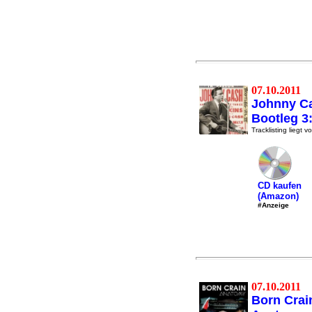
07.10.2011
Johnny C
Bootleg 3
Tracklisting liegt vo
CD kaufen
(Amazon)
#Anzeige
07.10.2011
Born Crai