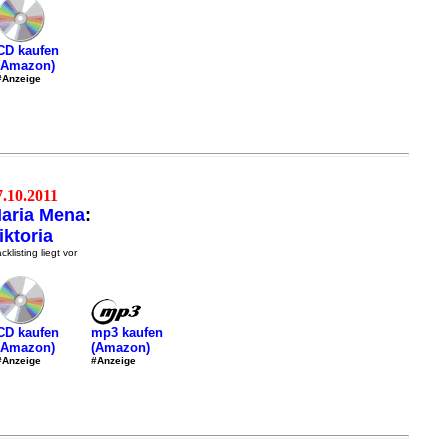
CD kaufen
(Amazon)
#Anzeige
7.10.2011
aria Mena
:
iktoria
cklisting liegt vor
mp3 kaufen
CD kaufen
(Amazon)
(Amazon)
#Anzeige
#Anzeige