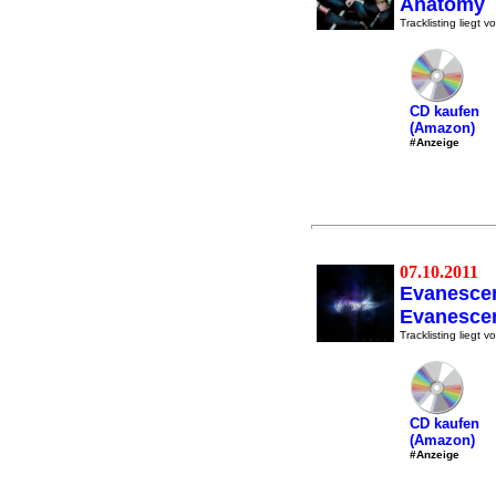
Anatomy
Tracklisting liegt vo
CD kaufen
(Amazon)
#Anzeige
07.10.2011
Evanesce
Evanesce
Tracklisting liegt vo
CD kaufen
(Amazon)
#Anzeige