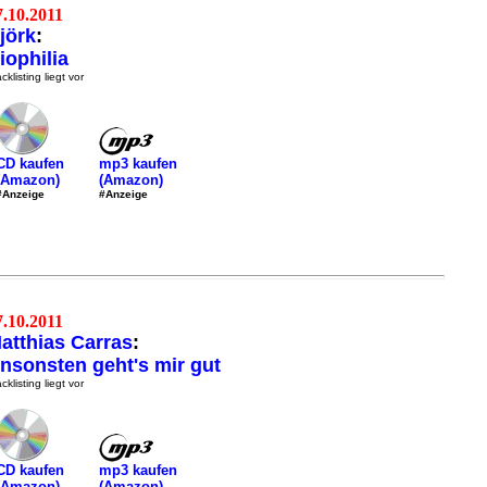
7.10.2011
jörk
:
iophilia
cklisting liegt vor
mp3 kaufen
CD kaufen
(Amazon)
(Amazon)
#Anzeige
#Anzeige
7.10.2011
atthias Carras
:
nsonsten geht's mir gut
cklisting liegt vor
mp3 kaufen
CD kaufen
(Amazon)
(Amazon)