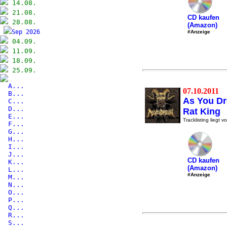
14.08.
21.08.
CD kaufen
28.08.
(Amazon)
Sep 2026
#Anzeige
04.09.
11.09.
18.09.
25.09.
A...
07.10.2011
B...
As You D
C...
D...
Rat King
E...
Tracklisting liegt vo
F...
G...
H...
I...
J...
CD kaufen
K...
(Amazon)
L...
#Anzeige
M...
N...
O...
P...
Q...
R...
S...