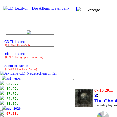
Anzeige
CD-Titel suchen
(51.694 CDs im Archiv)
Interpret suchen
(6.717 Discographien im Archiv)
Songtitel suchen
(724.891 Tracks im Archiv)
Jul 2026
03.07.
10.07.
07.10.2011
17.07.
3
:
24.07.
The Ghost
31.07.
Tracklisting liegt vo
Aug 2026
07.08.