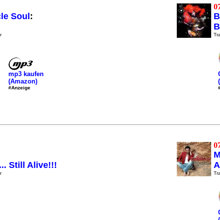
0
le Soul
:
B
B
r
Tra
mp3 kaufen
(Amazon)
#Anzeige
0
M
. Still Alive!!!
A
r
Tra