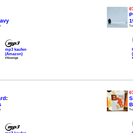
0
P
eavy
1
r
Tra
mp3 kaufen
(Amazon)
#Anzeige
0
ard
:
S
s
B
r
Tra