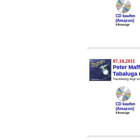
CD kaufen
(Amazon)
#Anzeige
07.10.2011
Peter Maf
Tabaluga 
Tracklisting liegt vo
CD kaufen
(Amazon)
#Anzeige