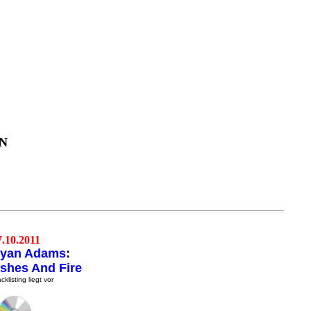
N
7.10.2011
yan Adams
:
shes And Fire
cklisting liegt vor