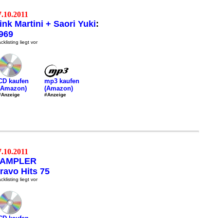
7.10.2011
ink Martini + Saori Yuki
:
969
cklisting liegt vor
mp3 kaufen
CD kaufen
(Amazon)
(Amazon)
#Anzeige
#Anzeige
7.10.2011
AMPLER
ravo Hits 75
cklisting liegt vor