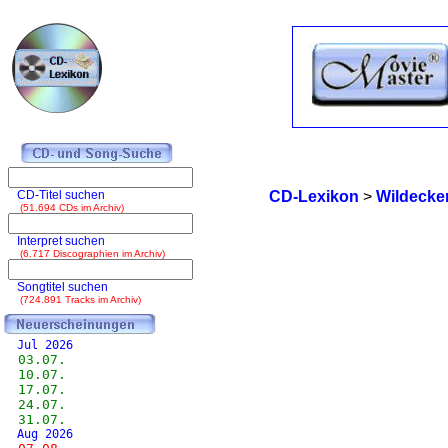
CD-Titel suchen
CD-Lexikon
>
Wildecke
(51.694 CDs im Archiv)
Interpret suchen
(6.717 Discographien im Archiv)
Songtitel suchen
(724.891 Tracks im Archiv)
Jul 2026
03.07.
10.07.
17.07.
24.07.
31.07.
Aug 2026