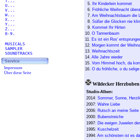
T...
5.
Ihr Kinderlein kommet
U...
6.
Fröhliche Weihnacht übera
V...
W...
7.
Am Weihnachtsbaum die L
X...
8.
Süßer die Glocken nie kli
Y...
9.
Kommet Ihr Hirten
Z...
10.
O Tannenbaum
0-9.
11.
Es ist ein Ros' entsprunge
MUSICALS
12.
Morgen kommt der Weihn
SAMPLER
13.
Weihnachtszeit
SOUNDTRACKS
14.
Alle Jahre wieder
15.
Vom Himmel hoch, da kom
Impressum
16.
O du fröhliche, o du selige
Über diese Seite
Wildecker Herzbuben 
Studio-Alben:
2014:
Sommer, Sonne, Herzil
2007:
Wahre Liebe
2006:
Rutsch an meine Seite
2000:
Bubenstreiche
1997:
Die ewigen Juwelen de
1995:
Kuschelzeit
1994:
Am schönsten ist es d