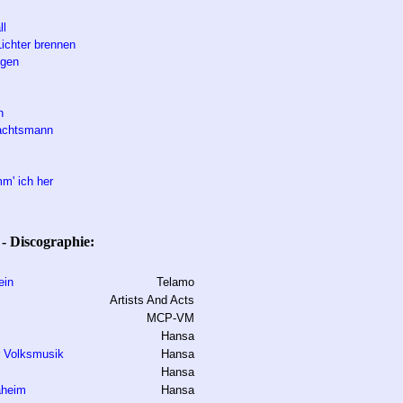
ll
ichter brennen
ngen
n
achtsmann
m' ich her
- Discographie:
ein
Telamo
Artists And Acts
MCP-VM
Hansa
r Volksmusik
Hansa
Hansa
aheim
Hansa