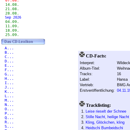
07.08.
14.08.
21.08.
28.08.
Sep 2026
04.09.
11.09.
18.09.
25.09.
A...
B...
CD-Facts:
C...
D...
Interpret:
Wildec
E...
Album-Titel:
Weihna
F...
Tracks:
16
G...
H...
Label:
Hansa
I...
Vertrieb:
BMG Ar
J...
Erstveröffentlichung:
04.11.1
K...
L...
M...
N...
Tracklisting:
O...
1.
Leise rieselt der Schnee
P...
2.
Stille Nacht, heilige Nacht
Q...
R...
3.
Kling, Glöckchen, kling
S...
4.
Heidschi Bumbeidschi