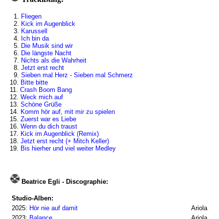
1.
Fliegen
2.
Kick im Augenblick
3.
Karussell
4.
Ich bin da
5.
Die Musik sind wir
6.
Die längste Nacht
7.
Nichts als die Wahrheit
8.
Jetzt erst recht
9.
Sieben mal Herz - Sieben mal Schmerz
10.
Bitte bitte
11.
Crash Boom Bang
12.
Weck mich auf
13.
Schöne Grüße
14.
Komm hör auf, mit mir zu spielen
15.
Zuerst war es Liebe
16.
Wenn du dich traust
17.
Kick im Augenblick (Remix)
18.
Jetzt erst recht (+ Mitch Keller)
19.
Bis hierher und viel weiter Medley
Beatrice Egli - Discographie:
Studio-Alben:
2025:
Hör nie auf damit
Ariola
2023:
Balance
Ariola