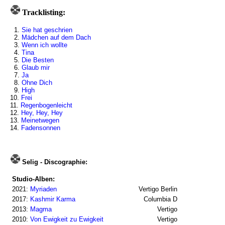
Tracklisting:
1.
Sie hat geschrien
2.
Mädchen auf dem Dach
3.
Wenn ich wollte
4.
Tina
5.
Die Besten
6.
Glaub mir
7.
Ja
8.
Ohne Dich
9.
High
10.
Frei
11.
Regenbogenleicht
12.
Hey, Hey, Hey
13.
Meinetwegen
14.
Fadensonnen
Selig - Discographie:
Studio-Alben:
2021:
Myriaden
Vertigo Berlin
2017:
Kashmir Karma
Columbia D
2013:
Magma
Vertigo
2010:
Von Ewigkeit zu Ewigkeit
Vertigo