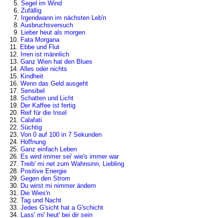
5.
Segel im Wind
6.
Zufällig
7.
Irgendwann im nächsten Leb'n
8.
Ausbruchsversuch
9.
Lieber heut als morgen
10.
Fata Morgana
11.
Ebbe und Flut
12.
Irren ist männlich
13.
Ganz Wien hat den Blues
14.
Alles oder nichts
15.
Kindheit
16.
Wenn das Geld ausgeht
17.
Sensibel
18.
Schatten und Licht
19.
Der Kaffee ist fertig
20.
Reif für die Insel
21.
Calafati
22.
Süchtig
23.
Von 0 auf 100 in 7 Sekunden
24.
Hoffnung
25.
Ganz einfach Leben
26.
Es wird immer sei' wie's immer war
27.
Treib' mi net zum Wahnsinn, Liebling
28.
Positive Energie
29.
Gegen den Strom
30.
Du wirst mi nimmer ändern
31.
Die Wies'n
32.
Tag und Nacht
33.
Jedes G'sicht hat a G'schicht
34.
Lass' mi' heut' bei dir sein