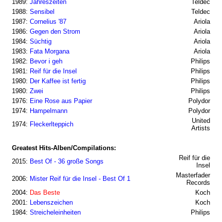
1989:
Jahreszeiten
Teldec
1988:
Sensibel
Teldec
1987:
Cornelius '87
Ariola
1986:
Gegen den Strom
Ariola
1984:
Süchtig
Ariola
1983:
Fata Morgana
Ariola
1982:
Bevor i geh
Philips
1981:
Reif für die Insel
Philips
1980:
Der Kaffee ist fertig
Philips
1980:
Zwei
Philips
1976:
Eine Rose aus Papier
Polydor
1974:
Hampelmann
Polydor
United
1974:
Fleckerlteppich
Artists
Greatest Hits-Alben/Compilations:
Reif für die
2015:
Best Of - 36 große Songs
Insel
Masterfader
2006:
Mister Reif für die Insel - Best Of 1
Records
2004:
Das Beste
Koch
2001:
Lebenszeichen
Koch
1984:
Streicheleinheiten
Philips