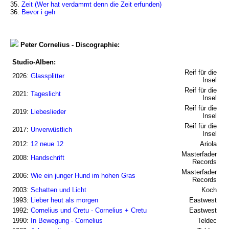
35.
Zeit (Wer hat verdammt denn die Zeit erfunden)
36.
Bevor i geh
Peter Cornelius - Discographie:
Studio-Alben:
Reif für die
2026:
Glassplitter
Insel
Reif für die
2021:
Tageslicht
Insel
Reif für die
2019:
Liebeslieder
Insel
Reif für die
2017:
Unverwüstlich
Insel
2012:
12 neue 12
Ariola
Masterfader
2008:
Handschrift
Records
Masterfader
2006:
Wie ein junger Hund im hohen Gras
Records
2003:
Schatten und Licht
Koch
1993:
Lieber heut als morgen
Eastwest
1992:
Cornelius und Cretu - Cornelius + Cretu
Eastwest
1990:
In Bewegung - Cornelius
Teldec