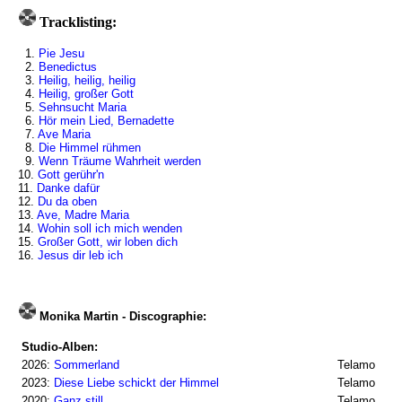
Tracklisting:
1.
Pie Jesu
2.
Benedictus
3.
Heilig, heilig, heilig
4.
Heilig, großer Gott
5.
Sehnsucht Maria
6.
Hör mein Lied, Bernadette
7.
Ave Maria
8.
Die Himmel rühmen
9.
Wenn Träume Wahrheit werden
10.
Gott gerühr'n
11.
Danke dafür
12.
Du da oben
13.
Ave, Madre Maria
14.
Wohin soll ich mich wenden
15.
Großer Gott, wir loben dich
16.
Jesus dir leb ich
Monika Martin - Discographie:
Studio-Alben:
2026:
Sommerland
Telamo
2023:
Diese Liebe schickt der Himmel
Telamo
2020:
Ganz still
Telamo