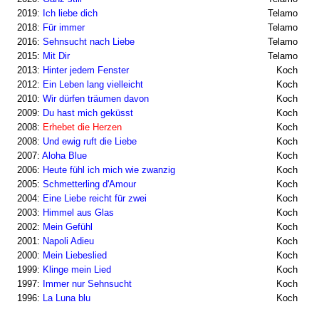
2019:
Ich liebe dich
Telamo
2018:
Für immer
Telamo
2016:
Sehnsucht nach Liebe
Telamo
2015:
Mit Dir
Telamo
2013:
Hinter jedem Fenster
Koch
2012:
Ein Leben lang vielleicht
Koch
2010:
Wir dürfen träumen davon
Koch
2009:
Du hast mich geküsst
Koch
2008:
Erhebet die Herzen
Koch
2008:
Und ewig ruft die Liebe
Koch
2007:
Aloha Blue
Koch
2006:
Heute fühl ich mich wie zwanzig
Koch
2005:
Schmetterling d'Amour
Koch
2004:
Eine Liebe reicht für zwei
Koch
2003:
Himmel aus Glas
Koch
2002:
Mein Gefühl
Koch
2001:
Napoli Adieu
Koch
2000:
Mein Liebeslied
Koch
1999:
Klinge mein Lied
Koch
1997:
Immer nur Sehnsucht
Koch
1996:
La Luna blu
Koch