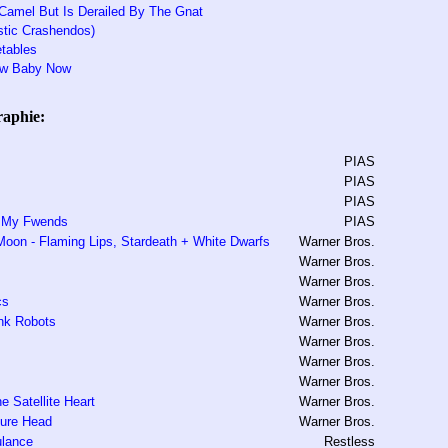
Camel But Is Derailed By The Gnat
stic Crashendos)
tables
New Baby Now
raphie:
PIAS
PIAS
PIAS
m My Fwends
PIAS
oon - Flaming Lips, Stardeath + White Dwarfs
Warner Bros.
Warner Bros.
Warner Bros.
cs
Warner Bros.
ink Robots
Warner Bros.
Warner Bros.
Warner Bros.
Warner Bros.
 Satellite Heart
Warner Bros.
ture Head
Warner Bros.
ulance
Restless