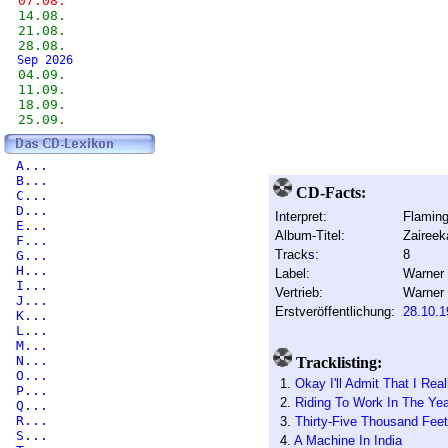
07.08.
14.08.
21.08.
28.08.
Sep 2026
04.09.
11.09.
18.09.
25.09.
A...
B...
CD-Facts:
C...
D...
Interpret:
Flaming
E...
Album-Titel:
Zaireek
F...
Tracks:
8
G...
H...
Label:
Warner 
I...
Vertrieb:
Warner
J...
Erstveröffentlichung:
28.10.1
K...
L...
M...
N...
Tracklisting:
O...
1.
Okay I'll Admit That I Rea
P...
2.
Riding To Work In The Yea
Q...
R...
3.
Thirty-Five Thousand Feet
S...
4.
A Machine In India