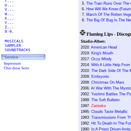
T...
5.
The Train Runs Over The 
U...
6.
How Will We Know (Futuri
V...
W...
7.
March Of The Rotten Vege
X...
8.
The Big Ol' Bug Is The 
Y...
Z...
0-9.
Flaming Lips - Discog
MUSICALS
Studio-Alben:
SAMPLER
2020:
American Head
SOUNDTRACKS
2019:
King's Mouth
2017:
Oczy Mlody
Impressum
2014:
With A Little Help Fro
Über diese Seite
2010:
The Dark Side Of The M
2009:
Embryonic
2008:
Christmas On Mars
2006:
At War With The Mysti
2002:
Yoshimi Battles The P
1999:
The Soft Bulletin
1997:
Zaireeka
1995:
Clouds Taste Metallic
1993:
Transmissions From The
1992:
Hit To Death In The Fu
1990:
In A Priest Driven Amb