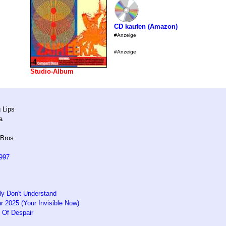
CD kaufen (Amazon)
#Anzeige
#Anzeige
Studio-Album
 Lips
a
Bros.
997
lly Don't Understand
r 2025 (Your Invisible Now)
 Of Despair