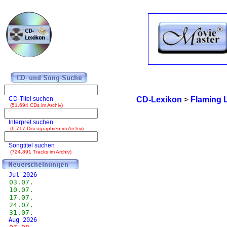
CD-Titel suchen
CD-Lexikon
>
Flaming 
(51.694 CDs im Archiv)
Interpret suchen
(6.717 Discographien im Archiv)
Songtitel suchen
(724.891 Tracks im Archiv)
Jul 2026
03.07.
10.07.
17.07.
24.07.
31.07.
Aug 2026