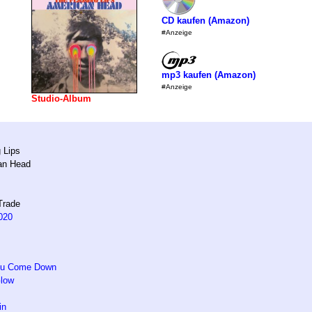
CD kaufen (Amazon)
#Anzeige
mp3 kaufen (Amazon)
#Anzeige
Studio-Album
 Lips
an Head
Trade
020
You Come Down
Glow
in