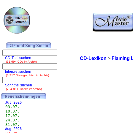
CD-Titel suchen
CD-Lexikon
>
Flaming 
(51.694 CDs im Archiv)
Interpret suchen
(6.717 Discographien im Archiv)
Songtitel suchen
(724.891 Tracks im Archiv)
Jul 2026
03.07.
10.07.
17.07.
24.07.
31.07.
Aug 2026