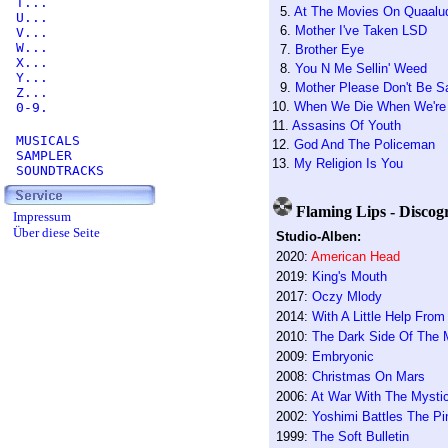
T...
5.
At The Movies On Quaalu
U...
6.
Mother I've Taken LSD
V...
W...
7.
Brother Eye
X...
8.
You N Me Sellin' Weed
Y...
9.
Mother Please Don't Be S
Z...
10.
When We Die When We're
0-9.
11.
Assasins Of Youth
MUSICALS
12.
God And The Policeman
SAMPLER
13.
My Religion Is You
SOUNDTRACKS
Flaming Lips - Discog
Impressum
Über diese Seite
Studio-Alben:
2020:
American Head
2019:
King's Mouth
2017:
Oczy Mlody
2014:
With A Little Help Fro
2010:
The Dark Side Of The M
2009:
Embryonic
2008:
Christmas On Mars
2006:
At War With The Mysti
2002:
Yoshimi Battles The P
1999:
The Soft Bulletin