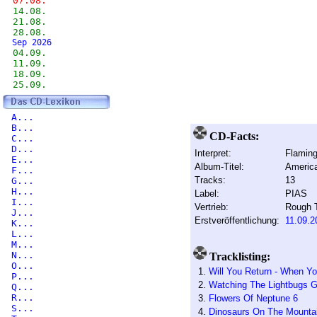
07.08.
14.08.
21.08.
28.08.
Sep 2026
04.09.
11.09.
18.09.
25.09.
A...
B...
CD-Facts:
C...
D...
Interpret:
Flaming
E...
Album-Titel:
Americ
F...
Tracks:
13
G...
H...
Label:
PIAS
I...
Vertrieb:
Rough 
J...
Erstveröffentlichung:
11.09.2
K...
L...
M...
N...
Tracklisting:
O...
1.
Will You Return - When 
P...
2.
Watching The Lightbugs 
Q...
R...
3.
Flowers Of Neptune 6
S...
4.
Dinosaurs On The Mounta