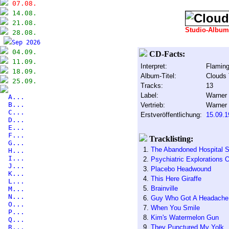
07.08.
14.08.
21.08.
Studio-Albu
28.08.
Sep 2026
04.09.
CD-Facts:
11.09.
Interpret:
Flaming
18.09.
Album-Titel:
Clouds 
25.09.
Tracks:
13
Label:
Warner 
A...
B...
Vertrieb:
Warner
C...
Erstveröffentlichung:
15.09.1
D...
E...
F...
Tracklisting:
G...
1.
The Abandoned Hospital S
H...
I...
2.
Psychiatric Explorations 
J...
3.
Placebo Headwound
K...
4.
This Here Giraffe
L...
5.
Brainville
M...
N...
6.
Guy Who Got A Headache 
O...
7.
When You Smile
P...
8.
Kim's Watermelon Gun
Q...
R...
9.
They Punctured My Yolk