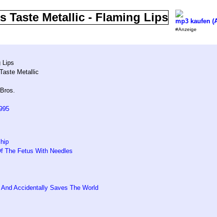
mp3 kaufen (
m
#Anzeige
 Lips
Taste Metallic
Bros.
995
hip
Of The Fetus With Needles
And Accidentally Saves The World