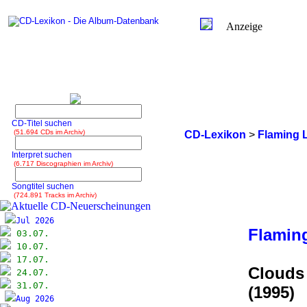
Anzeige
CD-Titel suchen
(51.694 CDs im Archiv)
CD-Lexikon
>
Flaming 
Interpret suchen
(6.717 Discographien im Archiv)
Songtitel suchen
(724.891 Tracks im Archiv)
Jul 2026
Flamin
03.07.
10.07.
17.07.
Clouds 
24.07.
31.07.
(1995)
Aug 2026