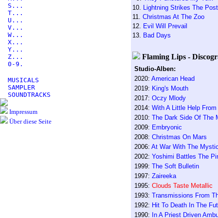
S...
10.
Lightning Strikes The Po
T...
11.
Christmas At The Zoo
U...
12.
Evil Will Prevail
V...
W...
13.
Bad Days
X...
Y...
Flaming Lips - Discogr
Z...
0-9.
Studio-Alben:
2020:
American Head
MUSICALS
SAMPLER
2019:
King's Mouth
SOUNDTRACKS
2017:
Oczy Mlody
2014:
With A Little Help Fro
Impressum
2010:
The Dark Side Of The M
Über diese Seite
2009:
Embryonic
2008:
Christmas On Mars
2006:
At War With The Mysti
2002:
Yoshimi Battles The P
1999:
The Soft Bulletin
1997:
Zaireeka
1995:
Clouds Taste Metallic
1993:
Transmissions From The
1992:
Hit To Death In The Fu
1990:
In A Priest Driven Amb