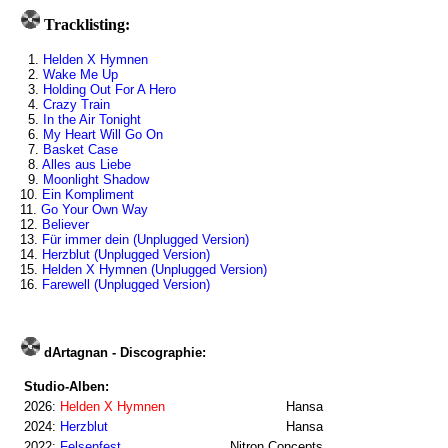
Tracklisting:
1.
Helden X Hymnen
2.
Wake Me Up
3.
Holding Out For A Hero
4.
Crazy Train
5.
In the Air Tonight
6.
My Heart Will Go On
7.
Basket Case
8.
Alles aus Liebe
9.
Moonlight Shadow
10.
Ein Kompliment
11.
Go Your Own Way
12.
Believer
13.
Für immer dein (Unplugged Version)
14.
Herzblut (Unplugged Version)
15.
Helden X Hymnen (Unplugged Version)
16.
Farewell (Unplugged Version)
dArtagnan - Discographie:
Studio-Alben:
2026:
Helden X Hymnen
Hansa
2024:
Herzblut
Hansa
2022:
Felsenfest
Nitron Concepts