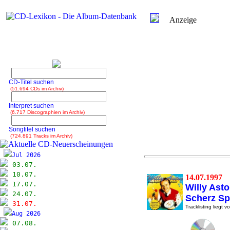
Anzeige
CD-Titel suchen
(51.694 CDs im Archiv)
Interpret suchen
(6.717 Discographien im Archiv)
Songtitel suchen
(724.891 Tracks im Archiv)
Jul 2026
03.07.
10.07.
14.07.1997
17.07.
Willy Asto
24.07.
Scherz Sp
31.07.
Tracklisting liegt vo
Aug 2026
07.08.