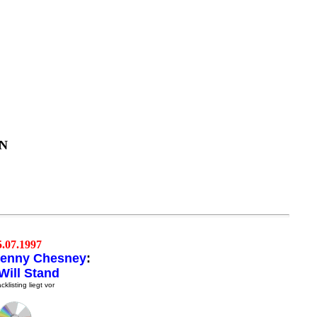
N
5.07.1997
enny Chesney
:
 Will Stand
cklisting liegt vor