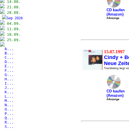
14.08.
21.08.
CD kaufen
28.08.
(Amazon)
Sep 2026
#Anzeige
04.09.
11.09.
18.09.
25.09.
A...
15.07.1997
B...
Cindy + B
C...
D...
Neue Zeit
E...
Tracklisting liegt vo
F...
G...
H...
I...
J...
CD kaufen
K...
(Amazon)
L...
#Anzeige
M...
N...
O...
P...
Q...
R...
S...