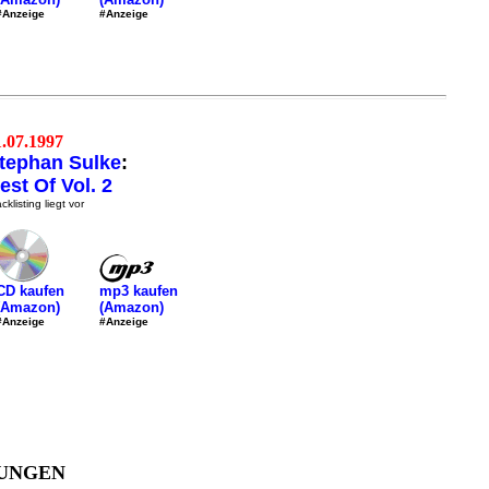
#Anzeige
#Anzeige
1.07.1997
tephan Sulke
:
est Of Vol. 2
cklisting liegt vor
mp3 kaufen
CD kaufen
(Amazon)
(Amazon)
#Anzeige
#Anzeige
UNGEN