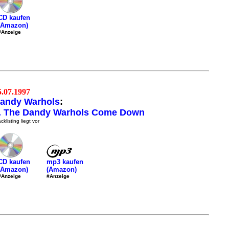
CD kaufen
(Amazon)
#Anzeige
5.07.1997
andy Warhols
:
.. The Dandy Warhols Come Down
cklisting liegt vor
mp3 kaufen
CD kaufen
(Amazon)
(Amazon)
#Anzeige
#Anzeige