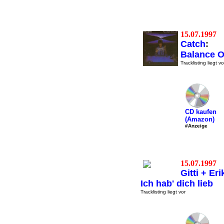
15.07.1997
Catch
:
Balance O
Tracklisting liegt vo
CD kaufen
(Amazon)
#Anzeige
15.07.1997
Gitti + Eri
Ich hab' dich lieb
Tracklisting liegt vor