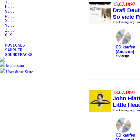
T...
15.07.1997
U...
Drafi Deu
V...
W...
So viele 
X...
Tracklisting liegt vo
Y...
Z...
0-9.
MUSICALS
CD kaufen
SAMPLER
(Amazon)
SOUNDTRACKS
#Anzeige
Impressum
Über diese Seite
13.07.1997
John Hiat
Little Hea
Tracklisting liegt vo
CD kaufen
(Amazon)