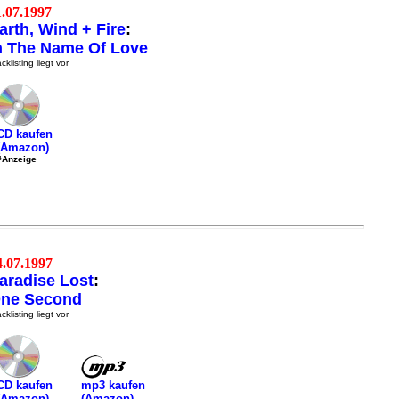
1.07.1997
arth, Wind + Fire
:
n The Name Of Love
cklisting liegt vor
CD kaufen
(Amazon)
#Anzeige
4.07.1997
aradise Lost
:
ne Second
cklisting liegt vor
mp3 kaufen
CD kaufen
(Amazon)
(Amazon)