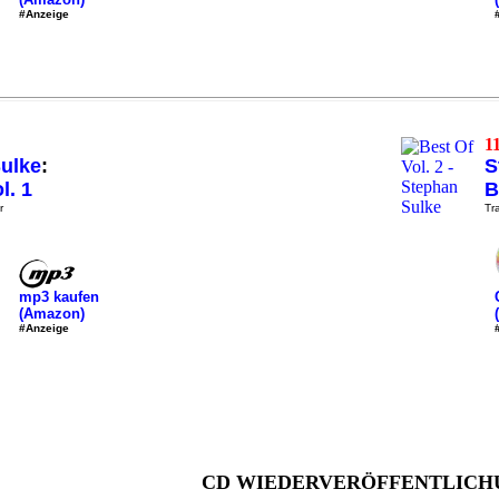
#Anzeige
1
ulke
:
S
l. 1
B
r
Tra
mp3 kaufen
(Amazon)
#Anzeige
CD WIEDERVERÖFFENTLICH