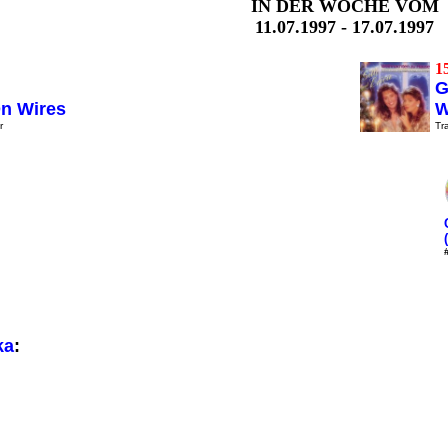
IN DER WOCHE VOM
11.07.1997 - 17.07.1997
15
G
n Wires
W
r
Tra
ka
: