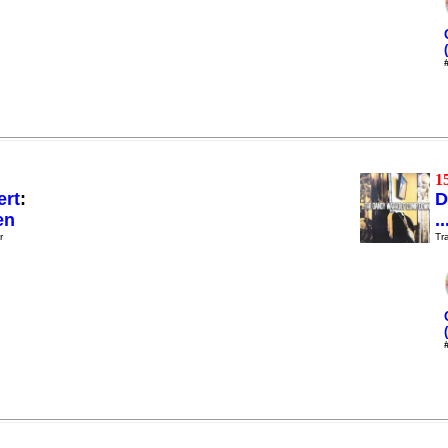
1
ert
:
D
en
.
r
Tra