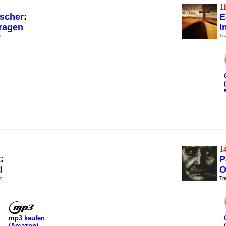
1
tscher
:
E
Fragen
I
r
Tra
1
t
:
P
d
O
r
Tra
mp3 kaufen
(Amazon)