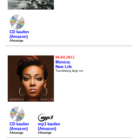
CD kaufen
(Amazon)
#Anzeige
06.04.2012
Monica
:
New Life
Tracklisting liegt vor
mp3 kaufen
CD kaufen
(Amazon)
(Amazon)
#Anzeige
#Anzeige