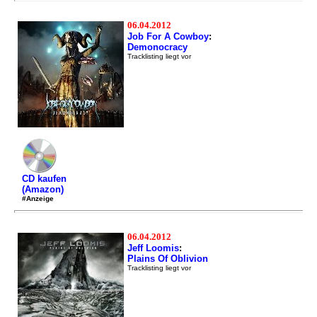
06.04.2012
Job For A Cowboy
:
Demonocracy
Tracklisting liegt vor
CD kaufen
(Amazon)
#Anzeige
06.04.2012
Jeff Loomis
:
Plains Of Oblivion
Tracklisting liegt vor