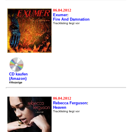
06.04.2012
Exumer
:
Fire And Damnation
Tracklisting liegt vor
CD kaufen
(Amazon)
#Anzeige
06.04.2012
Rebecca Ferguson
:
Heaven
Tracklisting liegt vor