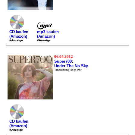
mp3 kaufen
CD kaufen
(Amazon)
(Amazon)
#Anzeige
#Anzeige
06.04.2012
Super700
:
Under The No Sky
Tracklisting liegt vor
CD kaufen
(Amazon)
#Anzeige