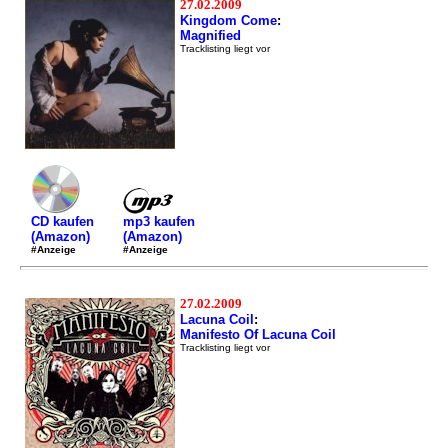
27.02.2009
Kingdom Come
:
Magnified
Tracklisting liegt vor
mp3 kaufen
CD kaufen
(Amazon)
(Amazon)
#Anzeige
#Anzeige
27.02.2009
Lacuna Coil
:
Manifesto Of Lacuna Coil
Tracklisting liegt vor