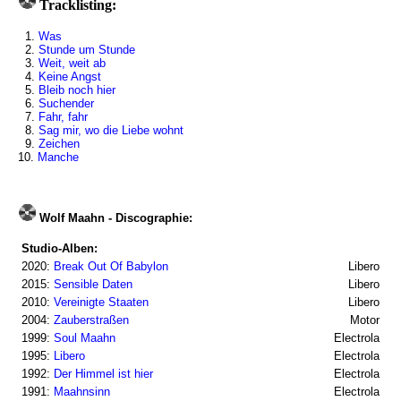
Tracklisting:
1.
Was
2.
Stunde um Stunde
3.
Weit, weit ab
4.
Keine Angst
5.
Bleib noch hier
6.
Suchender
7.
Fahr, fahr
8.
Sag mir, wo die Liebe wohnt
9.
Zeichen
10.
Manche
Wolf Maahn - Discographie:
Studio-Alben:
2020:
Break Out Of Babylon
Libero
2015:
Sensible Daten
Libero
2010:
Vereinigte Staaten
Libero
2004:
Zauberstraßen
Motor
1999:
Soul Maahn
Electrola
1995:
Libero
Electrola
1992:
Der Himmel ist hier
Electrola
1991:
Maahnsinn
Electrola