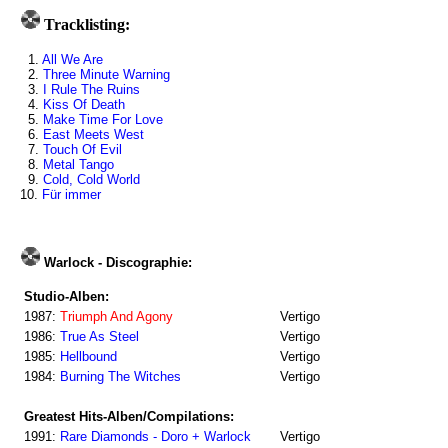
Tracklisting:
1.
All We Are
2.
Three Minute Warning
3.
I Rule The Ruins
4.
Kiss Of Death
5.
Make Time For Love
6.
East Meets West
7.
Touch Of Evil
8.
Metal Tango
9.
Cold, Cold World
10.
Für immer
Warlock - Discographie:
Studio-Alben:
1987:
Triumph And Agony
Vertigo
1986:
True As Steel
Vertigo
1985:
Hellbound
Vertigo
1984:
Burning The Witches
Vertigo
Greatest Hits-Alben/Compilations:
1991:
Rare Diamonds - Doro + Warlock
Vertigo