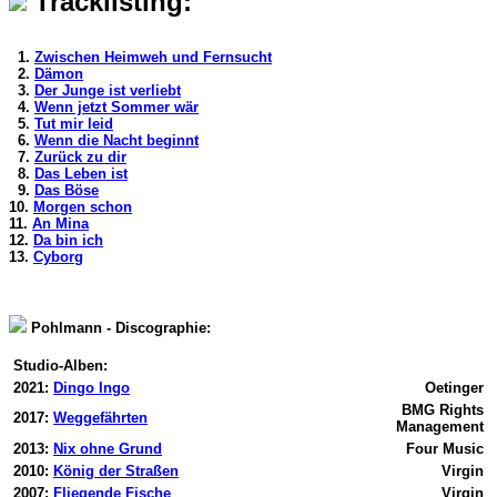
Tracklisting:
1.
Zwischen Heimweh und Fernsucht
2.
Dämon
3.
Der Junge ist verliebt
4.
Wenn jetzt Sommer wär
5.
Tut mir leid
6.
Wenn die Nacht beginnt
7.
Zurück zu dir
8.
Das Leben ist
9.
Das Böse
10.
Morgen schon
11.
An Mina
12.
Da bin ich
13.
Cyborg
Pohlmann - Discographie:
Studio-Alben:
2021:
Dingo Ingo
Oetinger
BMG Rights
2017:
Weggefährten
Management
2013:
Nix ohne Grund
Four Music
2010:
König der Straßen
Virgin
2007:
Fliegende Fische
Virgin