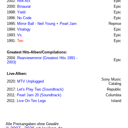
2002:
Riot Act
Epic
2000:
Binaural
Epic
1998:
Yield
Epic
1996:
No Code
Epic
1995:
Mirror Ball - Neil Young + Pearl Jam
Reprise
1994:
Vitalogy
Epic
1993:
Vs.
Epic
1991:
Ten
Epic
Greatest Hits-Alben/Compilations:
2004:
Rearviewmirror (Greatest Hits 1991 -
Epic
2003)
Live-Alben:
Sony Music
2020:
MTV Unplugged
Catalog
2017:
Let's Play Two (Soundtrack)
Republic
2011:
Pearl Jam 20 (Soundtrack)
Columbia
2011:
Live On Ten Legs
Island
Alle Preisangaben ohne Gewähr.