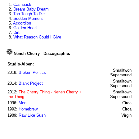
1.
Cashback
2.
Dream Baby Dream
3.
Too Tough To Die
4.
Sudden Moment
5.
Accordion
6.
Golden Heart
7.
Dirt
8.
What Reason Could I Give
Neneh Cherry - Discographie:
Studio-Alben:
Smalltwon
2018:
Broken Politics
Supersound
Smalltown
2014:
Blank Project
Supersound
2012:
The Cherry Thing - Neneh Cherry +
Smalltown
the Thing
Supersound
1996:
Men
Circa
1992:
Homebrew
Circa
1989:
Raw Like Sushi
Virgin