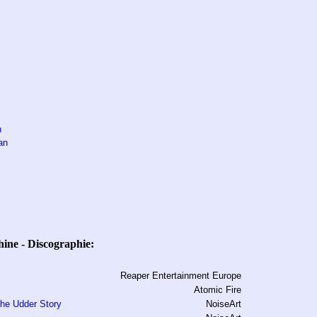
n
an
ne - Discographie:
Reaper Entertainment Europe
Atomic Fire
he Udder Story
NoiseArt