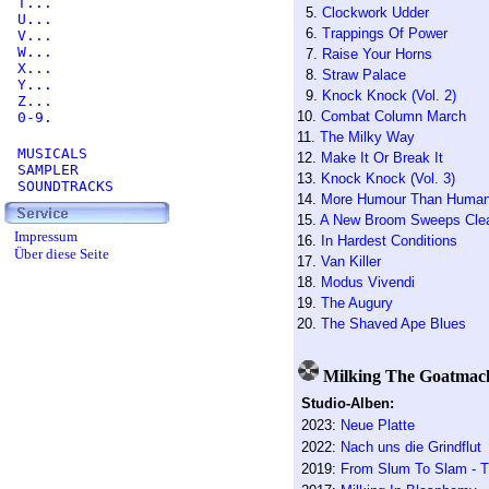
T...
5.
Clockwork Udder
U...
6.
Trappings Of Power
V...
W...
7.
Raise Your Horns
X...
8.
Straw Palace
Y...
9.
Knock Knock (Vol. 2)
Z...
10.
Combat Column March
0-9.
11.
The Milky Way
MUSICALS
12.
Make It Or Break It
SAMPLER
13.
Knock Knock (Vol. 3)
SOUNDTRACKS
14.
More Humour Than Huma
15.
A New Broom Sweeps Cle
Impressum
16.
In Hardest Conditions
Über diese Seite
17.
Van Killer
18.
Modus Vivendi
19.
The Augury
20.
The Shaved Ape Blues
Milking The Goatmachi
Studio-Alben:
2023:
Neue Platte
2022:
Nach uns die Grindflut
2019:
From Slum To Slam - T