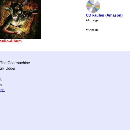
CD kaufen (Amazon)
#Anzeige
#Anzeige
tudio-Album
 The Goatmachine
ork Udder
t
al
011