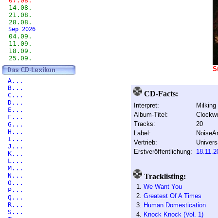
07.08.
14.08.
21.08.
28.08.
Sep 2026
04.09.
11.09.
18.09.
25.09.
S
A...
B...
CD-Facts:
C...
D...
Interpret:
Milking
E...
Album-Titel:
Clockw
F...
Tracks:
20
G...
H...
Label:
NoiseAr
I...
Vertrieb:
Univers
J...
Erstveröffentlichung:
18.11.2
K...
L...
M...
N...
Tracklisting:
O...
1.
We Want You
P...
2.
Greatest Of A Times
Q...
R...
3.
Human Domestication
S...
4.
Knock Knock (Vol. 1)