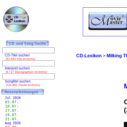
CD-Titel suchen
CD-Lexikon
>
Milking 
(51.694 CDs im Archiv)
Interpret suchen
(6.717 Discographien im Archiv)
Songtitel suchen
(724.891 Tracks im Archiv)
Jul 2026
03.07.
10.07.
17.07.
24.07.
31.07.
Aug 2026