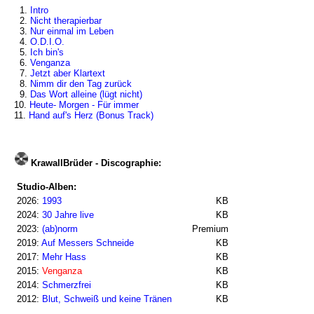
1.
Intro
2.
Nicht therapierbar
3.
Nur einmal im Leben
4.
O.D.I.O.
5.
Ich bin's
6.
Venganza
7.
Jetzt aber Klartext
8.
Nimm dir den Tag zurück
9.
Das Wort alleine (lügt nicht)
10.
Heute- Morgen - Für immer
11.
Hand auf's Herz (Bonus Track)
KrawallBrüder - Discographie:
Studio-Alben:
2026:
1993
KB
2024:
30 Jahre live
KB
2023:
(ab)norm
Premium
2019:
Auf Messers Schneide
KB
2017:
Mehr Hass
KB
2015:
Venganza
KB
2014:
Schmerzfrei
KB
2012:
Blut, Schweiß und keine Tränen
KB