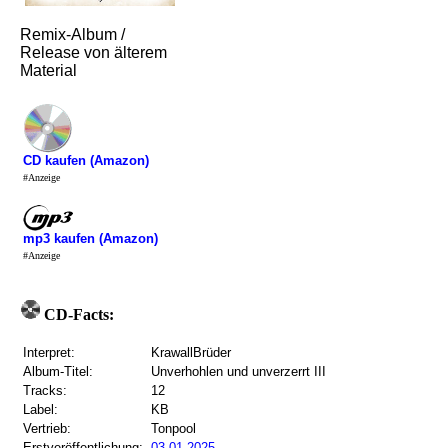
Remix-Album /
Release von älterem
Material
CD kaufen (Amazon)
#Anzeige
mp3 kaufen (Amazon)
#Anzeige
CD-Facts:
Interpret:
KrawallBrüder
Album-Titel:
Unverhohlen und unverzerrt III
Tracks:
12
Label:
KB
Vertrieb:
Tonpool
Erstveröffentlichung:
03.01.2025