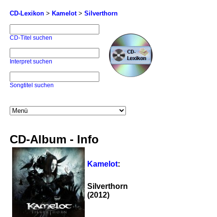
CD-Lexikon
>
Kamelot
>
Silverthorn
CD-Titel suchen
Interpret suchen
Songtitel suchen
CD-Album - Info
Kamelot
:
Silverthorn
(2012)