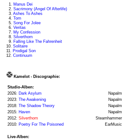
1.
Manus Dei
2.
Sacrimony (Angel Of Afterlife)
3.
Ashes To Ashes
4.
Torn
5.
Song For Jolee
6.
Veritas
7.
My Confession
8.
Silverthorn
9.
Falling Like The Fahrenheit
10.
Solitaire
11.
Prodigal Son
12.
Continuum
Kamelot - Discographie:
Studio-Alben:
2026:
Dark Asylum
Napalm
2023:
The Awakening
Napalm
2018:
The Shadow Theory
Napalm
2015:
Haven
Napalm
2012:
Silverthorn
Steamhammer
2010:
Poetry For The Poisoned
EarMusic
Live-Alben: