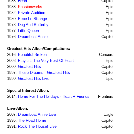
1985:
Heart
Capitol
1983:
Passionworks
Epic
1982:
Private Audition
Epic
1980:
Bebe Le Strange
Epic
1978:
Dog And Butterfly
Epic
1977:
Little Queen
Epic
1976:
Dreamboat Annie
Capitol
Greatest Hits-Alben/Compilations:
2016:
Beautiful Broken
Concord
2008:
Playlist: The Very Best Of Heart
Epic
2000:
Greatest Hits
Capitol
1997:
These Dreams - Greatest Hits
Capitol
1980:
Greatest Hits Live
Epic
Special Interest-Alben:
2014:
Home For The Holidays - Heart + Friends
Frontiers
Live-Alben:
2007:
Dreamboat Annie Live
Eagle
1995:
The Road Home
Capitol
1991:
Rock The House! Live
Capitol