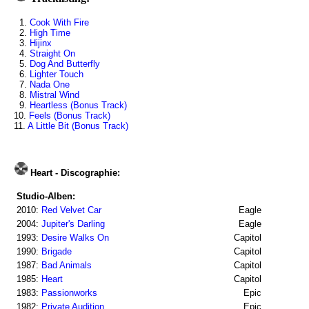
1.
Cook With Fire
2.
High Time
3.
Hijinx
4.
Straight On
5.
Dog And Butterfly
6.
Lighter Touch
7.
Nada One
8.
Mistral Wind
9.
Heartless (Bonus Track)
10.
Feels (Bonus Track)
11.
A Little Bit (Bonus Track)
Heart - Discographie:
Studio-Alben:
2010:
Red Velvet Car
Eagle
2004:
Jupiter's Darling
Eagle
1993:
Desire Walks On
Capitol
1990:
Brigade
Capitol
1987:
Bad Animals
Capitol
1985:
Heart
Capitol
1983:
Passionworks
Epic
1982:
Private Audition
Epic