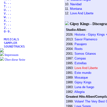
S...
10.
Navidad
T...
11.
Montana
U...
12.
Love And Liberte
V...
W...
X...
Gipsy Kings - Discogra
Y...
Z...
Studio-Alben:
0-9.
2026:
Historia - Gipsy Kings 
MUSICALS
2013:
Savor Flamenco
SAMPLER
2006:
Pasajero
SOUNDTRACKS
2004:
Roots
2001:
Somos Gitanos
Impressum
1997:
Compas
Über diese Seite
1995:
Estrellas
1993:
Love And Liberte
1991:
Este mundo
1989:
Mosaique
1988:
Gipsy Kings
1983:
Luna de fuego
1982:
Allegria
Greatest Hits-Alben/Compila
1999:
Volare! The Very Best 
1996:
Love Songs