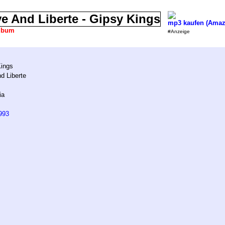
mp3 kaufen (Amaz
lbum
#Anzeige
ings
d Liberte
ia
993