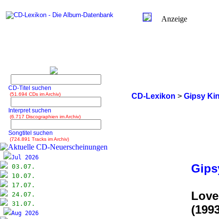
Anzeige
CD-Titel suchen
(51.694 CDs im Archiv)
CD-Lexikon
>
Gipsy Ki
Interpret suchen
(6.717 Discographien im Archiv)
Songtitel suchen
(724.891 Tracks im Archiv)
Jul 2026
Gips
03.07.
10.07.
17.07.
Love
24.07.
31.07.
(1993
Aug 2026