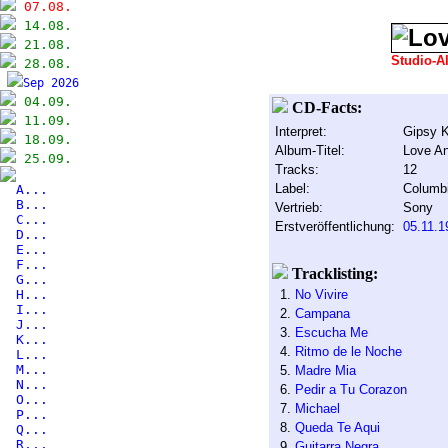
07.08.
14.08.
21.08.
Studio-A
28.08.
Sep 2026
04.09.
CD-Facts:
11.09.
Interpret:
Gipsy K
18.09.
Album-Titel:
Love An
25.09.
Tracks:
12
Label:
Columb
A...
B...
Vertrieb:
Sony
C...
Erstveröffentlichung:
05.11.1
D...
E...
F...
Tracklisting:
G...
H...
1.
No Vivire
I...
2.
Campana
J...
3.
Escucha Me
K...
4.
Ritmo de le Noche
L...
M...
5.
Madre Mia
N...
6.
Pedir a Tu Corazon
O...
7.
Michael
P...
8.
Queda Te Aqui
Q...
R...
9.
Guitarra Negra