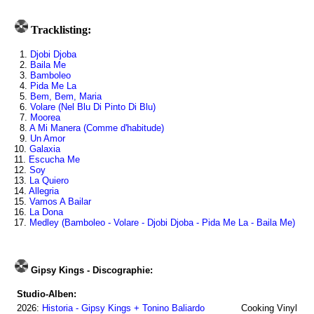
Tracklisting:
1.
Djobi Djoba
2.
Baila Me
3.
Bamboleo
4.
Pida Me La
5.
Bem, Bem, Maria
6.
Volare (Nel Blu Di Pinto Di Blu)
7.
Moorea
8.
A Mi Manera (Comme d'habitude)
9.
Un Amor
10.
Galaxia
11.
Escucha Me
12.
Soy
13.
La Quiero
14.
Allegria
15.
Vamos A Bailar
16.
La Dona
17.
Medley (Bamboleo - Volare - Djobi Djoba - Pida Me La - Baila Me)
Gipsy Kings - Discographie:
Studio-Alben:
2026:
Historia - Gipsy Kings + Tonino Baliardo
Cooking Vinyl