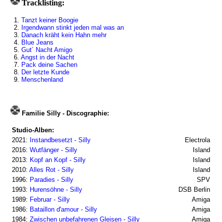
Tracklisting:
1.
Tanzt keiner Boogie
2.
Irgendwann stinkt jeden mal was an
3.
Danach kräht kein Hahn mehr
4.
Blue Jeans
5.
Gut´ Nacht Amigo
6.
Angst in der Nacht
7.
Pack deine Sachen
8.
Der letzte Kunde
9.
Menschenland
Familie Silly - Discographie:
Studio-Alben:
2021:
Instandbesetzt - Silly
Electrola
2016:
Wutfänger - Silly
Island
2013:
Kopf an Kopf - Silly
Island
2010:
Alles Rot - Silly
Island
1996:
Paradies - Silly
SPV
1993:
Hurensöhne - Silly
DSB Berlin
1989:
Februar - Silly
Amiga
1986:
Bataillon d'amour - Silly
Amiga
1984:
Zwischen unbefahrenen Gleisen - Silly
Amiga