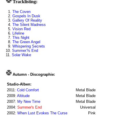
Tracklisting:
1.
The Coven
2.
Gospels In Dusk
3.
Gallery Of Reality
4.
The Silent Madness
5.
Vision Red
6.
Lifeline
7.
This Night
8.
The Green Angel
9.
Whispering Secrets
10.
Summer?s End
11.
Solar Wake
Autumn - Discographie:
Studio-Alben:
2011:
Cold Comfort
Metal Blade
2009:
Altitude
Metal Blade
2007:
My New Time
Metal Blade
2004:
Summer's End
Universal
2002:
When Lust Evokes The Curse
Pink