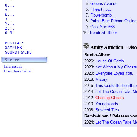
T...
5.
Greens Avenue
U...
6.
I Heart H.C.
V...
W...
7.
Flowerbomb
X...
8.
Pabst Blue Ribbon On Ice
Y...
9.
Geof Sux 666
Z...
10.
Bondi St. Blues
0-9.
MUSICALS
Amity Affliction - Dis
SAMPLER
SOUNDTRACKS
Studio-Alben:
2026:
House Of Cards
Impressum
2023:
Not Without My Ghosts
Über diese Seite
2020:
Everyone Loves You..
2018:
Misery
2016:
This Could Be Heartbr
2014:
Let The Ocean Take M
2012:
Chasing Ghosts
2010:
Youngbloods
2008:
Severed Ties
Remix-Alben / Releases von 
2024:
Let The Ocean Take M