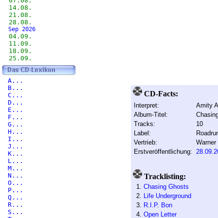
07.08.
14.08.
21.08.
28.08.
Sep 2026
04.09.
11.09.
18.09.
25.09.
A...
B...
CD-Facts:
C...
D...
Interpret:
Amity Af
E...
Album-Titel:
Chasin
F...
Tracks:
10
G...
H...
Label:
Roadru
I...
Vertrieb:
Warner
J...
Erstveröffentlichung:
28.09.2
K...
L...
M...
N...
Tracklisting:
O...
1.
Chasing Ghosts
P...
2.
Life Underground
Q...
R...
3.
R.I.P. Bon
S...
4.
Open Letter