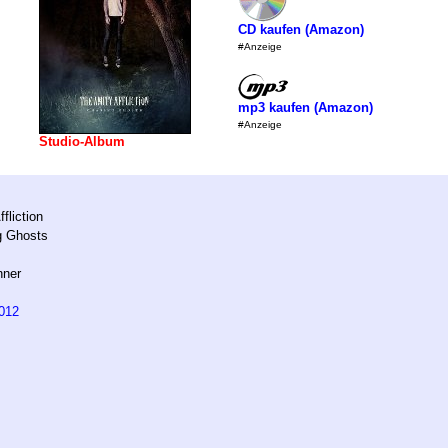
CD kaufen (Amazon)
#Anzeige
mp3 kaufen (Amazon)
#Anzeige
Studio-Album
fliction
g Ghosts
nner
012