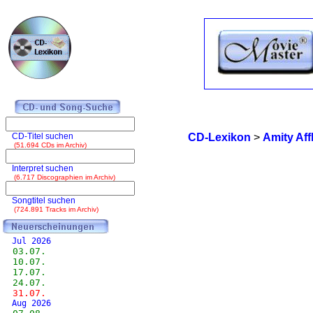
CD-Titel suchen
CD-Lexikon
>
Amity Affl
(51.694 CDs im Archiv)
Interpret suchen
(6.717 Discographien im Archiv)
Songtitel suchen
(724.891 Tracks im Archiv)
Jul 2026
03.07.
10.07.
17.07.
24.07.
31.07.
Aug 2026