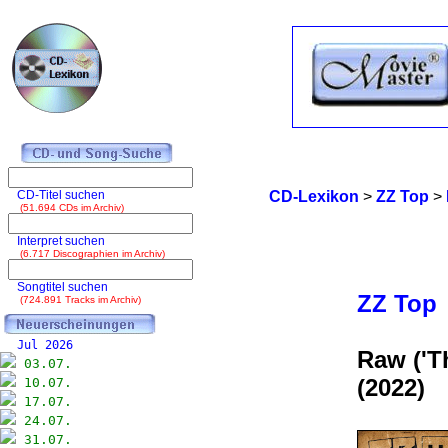
CD-Titel suchen
CD-Lexikon
>
ZZ Top
>
(51.694 CDs im Archiv)
Interpret suchen
(6.717 Discographien im Archiv)
Songtitel suchen
ZZ Top
(724.891 Tracks im Archiv)
Jul 2026
Raw ('Th
03.07.
(2022)
10.07.
17.07.
24.07.
31.07.