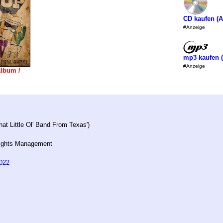
CD kaufen (
#Anzeige
mp3 kaufen 
#Anzeige
Album /
hat Little Ol' Band From Texas')
ghts Management
022