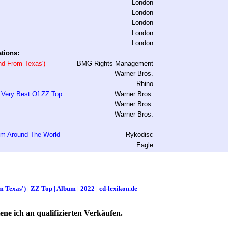
London
London
London
London
London
tions:
and From Texas')
BMG Rights Management
Warner Bros.
Rhino
 Very Best Of ZZ Top
Warner Bros.
Warner Bros.
Warner Bros.
rom Around The World
Rykodisc
Eagle
 Texas') | ZZ Top | Album | 2022 | cd-lexikon.de
ne ich an qualifizierten Verkäufen.