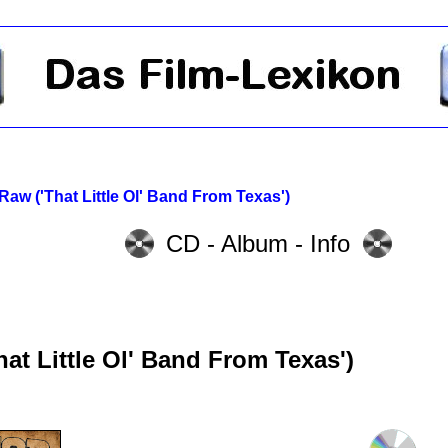
Raw ('That Little Ol' Band From Texas')
CD - Album - Info
at Little Ol' Band From Texas')