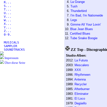
4.
La Grange
R...
S...
5.
Tush
T...
6.
Thunderbird
U...
7.
I'm Bad, I'm Nationwide
V...
8.
Legs
W...
X...
9.
Gimme All Your Lovin'
Y...
10.
Blue Jean Blues
Z...
11.
Certified Blues
0-9.
12.
Tube Snake Boogie
MUSICALS
SAMPLER
ZZ Top - Discographi
SOUNDTRACKS
Studio-Alben:
Impressum
2012:
La Futura
Über diese Seite
2003:
Mescalero
1999:
XXX
1996:
Rhythmeen
1994:
Antenna
1989:
Recycler
1985:
Afterburner
1983:
Eliminator
1981:
El Loco
1979:
Degüello