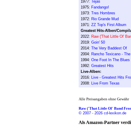
1977:
Tejas
1975:
Fandango!
1973:
Tres Hombres
1972:
Rio Grande Mud
1971:
ZZ Top's First Album
Greatest Hits-Alben/Compila
2022:
Raw ('That Little Ol' B
2019:
Goin' 50
2014:
The Very Baddest Of
2004:
Rancho Texicano - The
1994:
One Foot In The Blues
1992:
Greatest Hits
Live-Alben:
2016:
Live - Greatest Hits F
2008:
Live From Texas
Alle Preisangaben ohne Gewähr
Raw ('That Little Ol' Band From
© 2007 - 2026 cd-lexikon.de
Als Amazon-Partner verdie