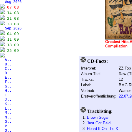
Aug 2026
07.08.
14.08.
21.08.
28.08.
Sep 2026
04.09.
11.09.
Greatest Hits-
18.09.
Compilation
25.09.
A...
CD-Facts:
B...
Interpret:
ZZ Top
C...
D...
Album-Titel:
Raw ('T
E...
Tracks:
12
F...
Label:
BMG Ri
G...
H...
Vertrieb:
Warner
I...
Erstveröffentlichung:
22.07.2
J...
K...
L...
Tracklisting:
M...
N...
1.
Brown Sugar
O...
2.
Just Got Paid
P...
3.
Heard It On The X
Q...