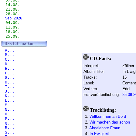
07.08.
14.08.
21.08.
28.08.
Sep 2026
04.09.
11.09.
18.09.
25.09.
A...
B...
CD-Facts:
C...
D...
Interpret:
Zöllner
E...
Album-Titel:
In Ewig
F...
Tracks:
15
G...
H...
Label:
Content
I...
Vertrieb:
Edel
J...
Erstveröffentlichung:
25.09.2
K...
L...
M...
N...
Tracklisting:
O...
1.
Willkommen an Bord
P...
2.
Wir machen das schon
Q...
R...
3.
Abgelehnte Fraun
S...
4.
In Ewigkeit