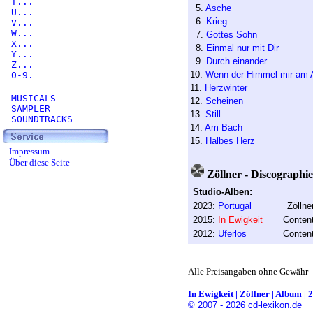
T...
5.
Asche
U...
6.
Krieg
V...
W...
7.
Gottes Sohn
X...
8.
Einmal nur mit Dir
Y...
9.
Durch einander
Z...
10.
Wenn der Himmel mir am 
0-9.
11.
Herzwinter
MUSICALS
12.
Scheinen
SAMPLER
13.
Still
SOUNDTRACKS
14.
Am Bach
15.
Halbes Herz
Impressum
Über diese Seite
Zöllner - Discographie
Studio-Alben:
2023:
Portugal
Zöllne
2015:
In Ewigkeit
Conten
2012:
Uferlos
Conten
Alle Preisangaben ohne Gewähr
In Ewigkeit | Zöllner | Album | 
© 2007 - 2026 cd-lexikon.de