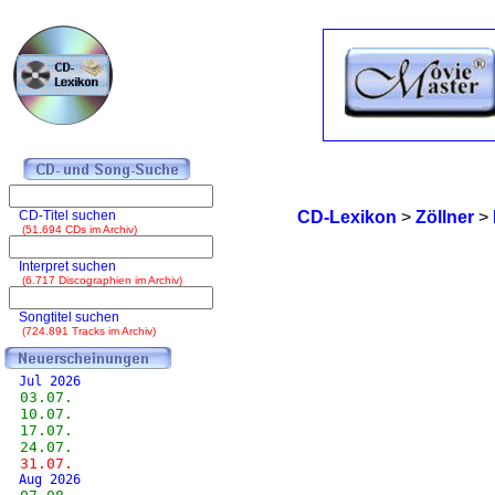
CD-Titel suchen
CD-Lexikon
>
Zöllner
>
(51.694 CDs im Archiv)
Interpret suchen
(6.717 Discographien im Archiv)
Songtitel suchen
(724.891 Tracks im Archiv)
Jul 2026
03.07.
10.07.
17.07.
24.07.
31.07.
Aug 2026