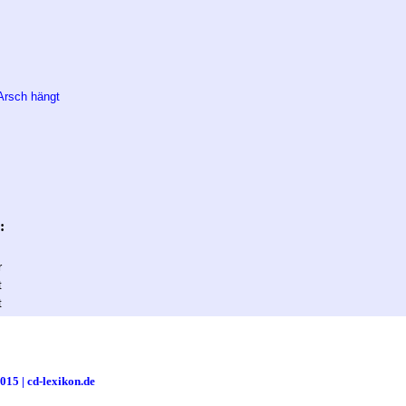
Arsch hängt
:
r
t
t
2015 | cd-lexikon.de