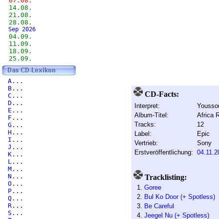
07.08.
14.08.
21.08.
28.08.
Sep 2026
04.09.
11.09.
18.09.
25.09.
A...
B...
CD-Facts:
C...
D...
Interpret:
Yousso
E...
Album-Titel:
Africa 
F...
Tracks:
12
G...
H...
Label:
Epic
I...
Vertrieb:
Sony
J...
Erstveröffentlichung:
04.11.2
K...
L...
M...
N...
Tracklisting:
O...
1.
Goree
P...
2.
Bul Ko Door (+ Spotless)
Q...
R...
3.
Be Careful
S...
4.
Jeegel Nu (+ Spotless)