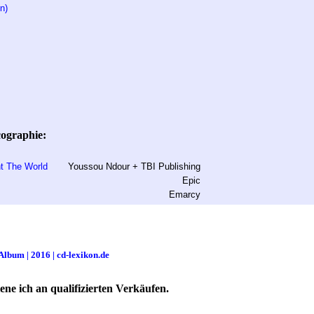
n)
ographie:
ht The World
Youssou Ndour + TBI Publishing
Epic
Emarcy
Album | 2016 | cd-lexikon.de
ne ich an qualifizierten Verkäufen.