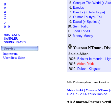
T...
5.
Conquer The World (+ Ako
U...
6.
Exodus
V...
W...
7.
Ban La (+ Jally Ipupa)
X...
8.
Oumar Foutiyou Tall
Y...
9.
Dawal (+ Spotless)
Z...
10.
Serin Fallu
0-9.
11.
Food For All
MUSICALS
12.
Money Money
SAMPLER
SOUNDTRACKS
Youssou N'Dour - Disc
Impressum
Studio-Alben:
Über diese Seite
2025:
Eclairer le monde - Lig
2016:
Africa Rekk
2010:
Dakar - Kingston
Alle Preisangaben ohne Gewähr
Africa Rekk | Youssou N'Dour | 
© 2007 - 2026 cd-lexikon.de
Als Amazon-Partner verdie