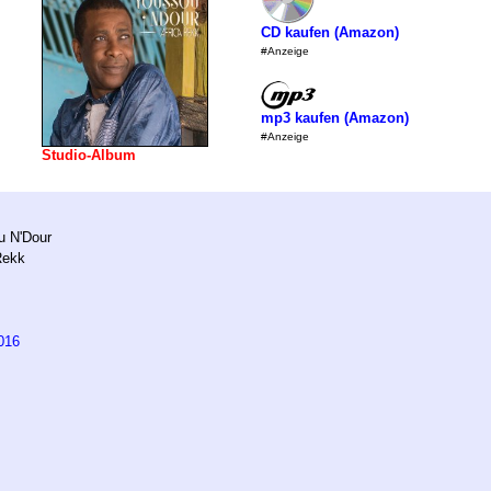
CD kaufen (Amazon)
#Anzeige
mp3 kaufen (Amazon)
#Anzeige
Studio-Album
u N'Dour
Rekk
016