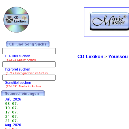
CD-Titel suchen
CD-Lexikon
>
Youssou 
(51.694 CDs im Archiv)
Interpret suchen
(6.717 Discographien im Archiv)
Songtitel suchen
(724.891 Tracks im Archiv)
Jul 2026
03.07.
10.07.
17.07.
24.07.
31.07.
Aug 2026