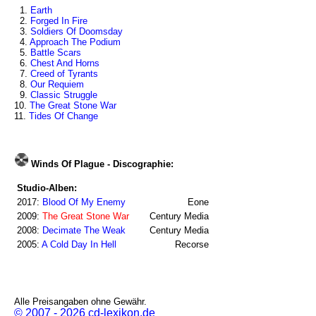
1.
Earth
2.
Forged In Fire
3.
Soldiers Of Doomsday
4.
Approach The Podium
5.
Battle Scars
6.
Chest And Horns
7.
Creed of Tyrants
8.
Our Requiem
9.
Classic Struggle
10.
The Great Stone War
11.
Tides Of Change
Winds Of Plague - Discographie:
Studio-Alben:
2017:
Blood Of My Enemy
Eone
2009:
The Great Stone War
Century Media
2008:
Decimate The Weak
Century Media
2005:
A Cold Day In Hell
Recorse
Alle Preisangaben ohne Gewähr.
© 2007 - 2026 cd-lexikon.de