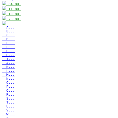
04.09.
11.09.
18.09.
25.09.
A...
B...
C...
D...
E...
F...
G...
H...
I...
J...
K...
L...
M...
N...
O...
P...
Q...
R...
S...
T...
U...
V...
W...