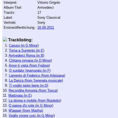
Interpret:
Vittorio Grigolo
Album-Titel:
Arrivederci
Tracks:
17
Label:
Sony Classical
Vertrieb:
Sony
Erstveröffentlichung:
16.09.2011
Tracklisting:
1.
Caruso (in G Minor)
2.
Torna a Surriento (in E)
3.
Arrivederci Roma (in B)
4.
Chitarra romana (in D Minor)
5.
Amor ti vieta (from Fedora)
6.
O surdato 'nnamurato (in F)
7.
Lamento di Federico (from Arlesiana)
8.
La Danza (from Serenata musicale)
9.
Ti voglio tanto bene (in D)
10.
Recondita Armonia (from Tosca)
11.
Mattinata (in E)
12.
La donna e mobile (from Rigoletto)
13.
O paese d'o sole (in G Minor)
14.
M'appari (from Martha)
15.
Voglio vivere così (in G Minor)