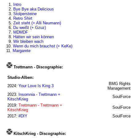
1.
Intro
2.
Bye Bye aka Delicious
3.
Stolpersteine
4.
Retro Shirt
5.
Zeit steht (+ Alli Neumann)
6.
Du weißt (+ Gzuz)
7.
MDMDF
8.
Hätten wir sein können
9.
Wir bleiben wach
10.
Wenn du mich brauchst (+ KeKe)
11.
Margarete
Trettmann - Discographie:
Studio-Alben:
BMG Rights
2024:
Your Love Is King 3
Management
2023:
Insomnia - Trettmann +
SoulForce
KitschKrieg
2019:
Trettmann - Trettmann +
SoulForce
KitschKrieg
2017:
#DIY
SoulForce
KitschKrieg - Discographie: