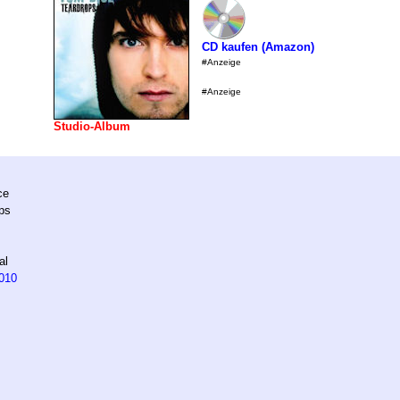
CD kaufen (Amazon)
#Anzeige
#Anzeige
Studio-Album
ce
ps
al
010