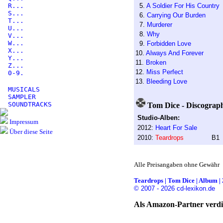
R...
5.
A Soldier For His Country
S...
6.
Carrying Our Burden
T...
7.
Murderer
U...
8.
Why
V...
W...
9.
Forbidden Love
X...
10.
Always And Forever
Y...
11.
Broken
Z...
12.
Miss Perfect
0-9.
13.
Bleeding Love
MUSICALS
SAMPLER
SOUNDTRACKS
Tom Dice - Discograph
Studio-Alben:
Impressum
2012:
Heart For Sale
Über diese Seite
2010:
Teardrops
B1
Alle Preisangaben ohne Gewähr
Teardrops | Tom Dice | Album | 
© 2007 - 2026 cd-lexikon.de
Als Amazon-Partner verdie