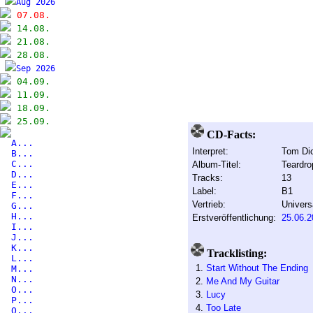
Aug 2026
07.08.
14.08.
21.08.
28.08.
Sep 2026
04.09.
11.09.
18.09.
25.09.
CD-Facts:
A...
Interpret:
Tom Di
B...
C...
Album-Titel:
Teardro
D...
Tracks:
13
E...
Label:
B1
F...
Vertrieb:
Univers
G...
H...
Erstveröffentlichung:
25.06.2
I...
J...
K...
Tracklisting:
L...
1.
Start Without The Ending
M...
N...
2.
Me And My Guitar
O...
3.
Lucy
P...
4.
Too Late
Q...