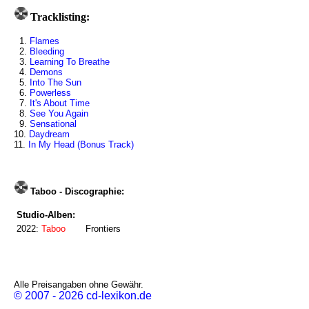
Tracklisting:
1.
Flames
2.
Bleeding
3.
Learning To Breathe
4.
Demons
5.
Into The Sun
6.
Powerless
7.
It's About Time
8.
See You Again
9.
Sensational
10.
Daydream
11.
In My Head (Bonus Track)
Taboo - Discographie:
Studio-Alben:
2022:
Taboo
Frontiers
Alle Preisangaben ohne Gewähr.
© 2007 - 2026 cd-lexikon.de