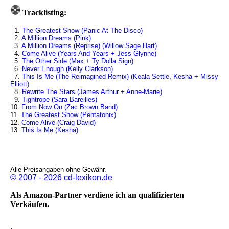
Tracklisting:
1.
The Greatest Show (Panic At The Disco)
2.
A Million Dreams (Pink)
3.
A Million Dreams (Reprise) (Willow Sage Hart)
4.
Come Alive (Years And Years + Jess Glynne)
5.
The Other Side (Max + Ty Dolla Sign)
6.
Never Enough (Kelly Clarkson)
7.
This Is Me (The Reimagined Remix) (Keala Settle, Kesha + Missy
Elliott)
8.
Rewrite The Stars (James Arthur + Anne-Marie)
9.
Tightrope (Sara Bareilles)
10.
From Now On (Zac Brown Band)
11.
The Greatest Show (Pentatonix)
12.
Come Alive (Craig David)
13.
This Is Me (Kesha)
Alle Preisangaben ohne Gewähr.
© 2007 - 2026 cd-lexikon.de
Als Amazon-Partner verdiene ich an qualifizierten
Verkäufen.