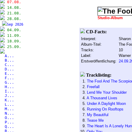
07.08.
14.08.
21.08.
Studio-Album
28.08.
Sep 2026
04.09.
CD-Facts:
11.09.
Interpret:
Sharon 
18.09.
Album-Titel:
The Foo
25.09.
Tracks:
10
Label:
Warner
A...
B...
Erstveröffentlichung:
24.09.2
C...
D...
E...
Tracklisting:
F...
1.
The Fool And The Scorpio
G...
H...
2.
Freefall
I...
3.
Lend Me Your Shoulder
J...
4.
A Thousand Lives
K...
5.
Under A Daylight Moon
L...
M...
6.
Running On Rooftops
N...
7.
My Beautiful
O...
8.
Tease Me
P...
9.
The Heart Is A Lonely Hun
Q...
R...
10.
Only You