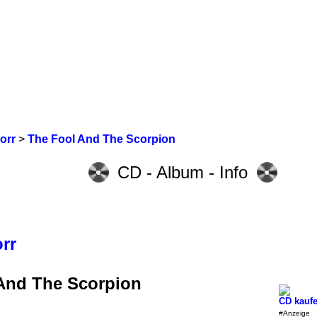
orr
>
The Fool And The Scorpion
CD - Album - Info
rr
And The Scorpion
CD kauf
#Anzeige