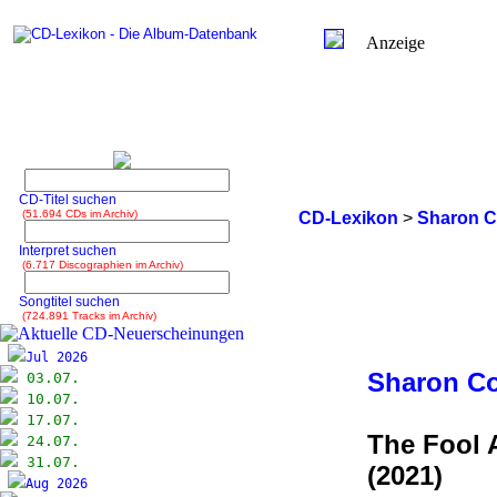
Anzeige
CD-Titel suchen
(51.694 CDs im Archiv)
CD-Lexikon
>
Sharon C
Interpret suchen
(6.717 Discographien im Archiv)
Songtitel suchen
(724.891 Tracks im Archiv)
Jul 2026
Sharon Co
03.07.
10.07.
17.07.
The Fool 
24.07.
31.07.
(2021)
Aug 2026