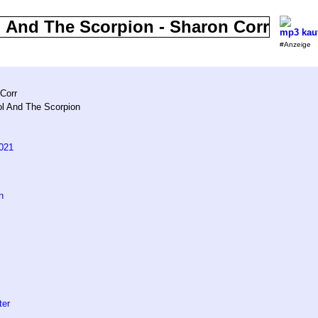
mp3 kau
#Anzeige
Corr
l And The Scorpion
021
n
ter