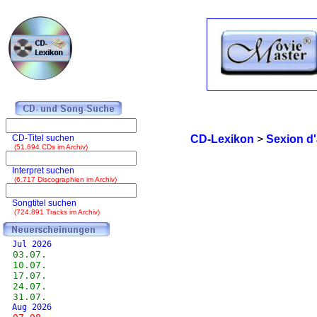
CD-Titel suchen
CD-Lexikon
>
Sexion d
(51.694 CDs im Archiv)
Interpret suchen
(6.717 Discographien im Archiv)
Songtitel suchen
(724.891 Tracks im Archiv)
Jul 2026
03.07.
10.07.
17.07.
24.07.
31.07.
Aug 2026