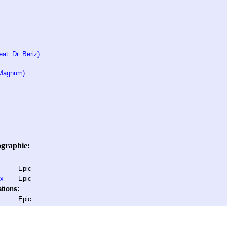
at. Dr. Beriz)
 Magnum)
ographie:
Epic
ux
Epic
tions:
Epic