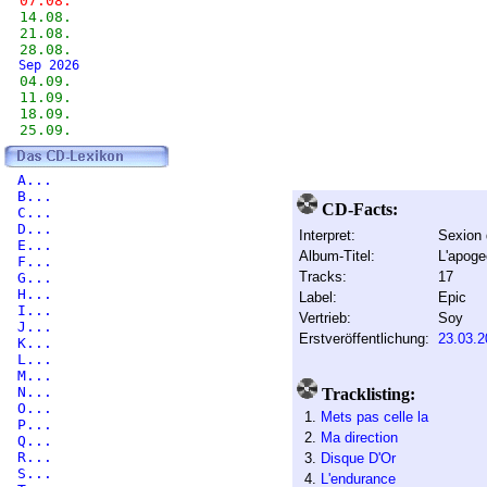
07.08.
14.08.
21.08.
28.08.
Sep 2026
04.09.
11.09.
18.09.
25.09.
A...
B...
CD-Facts:
C...
D...
Interpret:
Sexion 
E...
Album-Titel:
L'apoge
F...
Tracks:
17
G...
H...
Label:
Epic
I...
Vertrieb:
Soy
J...
Erstveröffentlichung:
23.03.2
K...
L...
M...
N...
Tracklisting:
O...
1.
Mets pas celle la
P...
2.
Ma direction
Q...
R...
3.
Disque D'Or
S...
4.
L'endurance