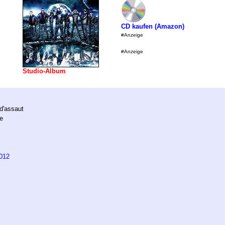
CD kaufen (Amazon)
#Anzeige
#Anzeige
Studio-Album
d'assaut
e
012