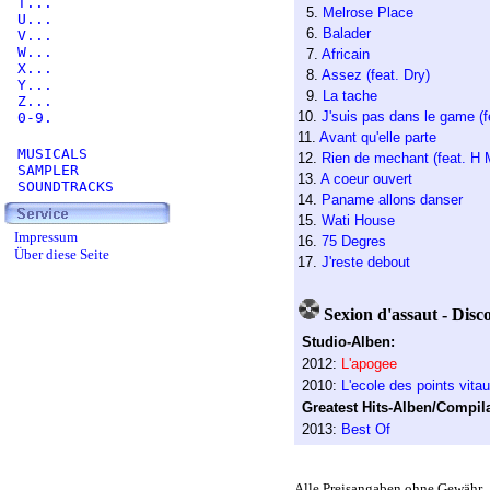
T...
5.
Melrose Place
U...
6.
Balader
V...
W...
7.
Africain
X...
8.
Assez (feat. Dry)
Y...
9.
La tache
Z...
10.
J'suis pas dans le game (fe
0-9.
11.
Avant qu'elle parte
MUSICALS
12.
Rien de mechant (feat. H
SAMPLER
13.
A coeur ouvert
SOUNDTRACKS
14.
Paname allons danser
15.
Wati House
Impressum
16.
75 Degres
Über diese Seite
17.
J'reste debout
Sexion d'assaut - Disc
Studio-Alben:
2012:
L'apogee
2010:
L'ecole des points vita
Greatest Hits-Alben/Compila
2013:
Best Of
Alle Preisangaben ohne Gewähr